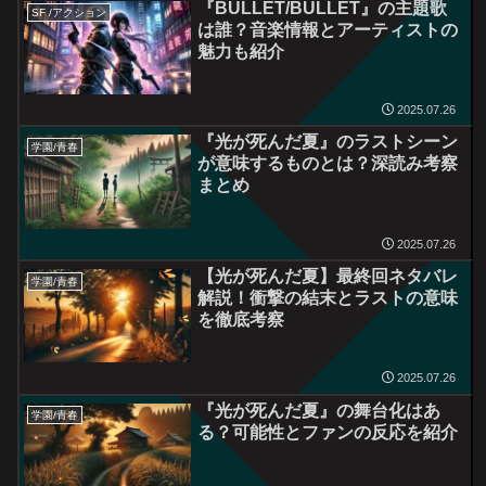
『BULLET/BULLET』の主題歌
SF /アクション
は誰？音楽情報とアーティストの
魅力も紹介
2025.07.26
『光が死んだ夏』のラストシーン
学園/青春
が意味するものとは？深読み考察
まとめ
2025.07.26
【光が死んだ夏】最終回ネタバレ
学園/青春
解説！衝撃の結末とラストの意味
を徹底考察
2025.07.26
『光が死んだ夏』の舞台化はあ
学園/青春
る？可能性とファンの反応を紹介