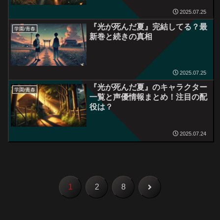
2025.07.25
『光が死んだ夏』完結してる？最
学園/青春
新巻と続きの真相
2025.07.25
『光が死んだ夏』のキャラクター
学園/青春
一覧と声優情報まとめ！注目の配
役は？
2025.07.24
次
1
2
8
へ