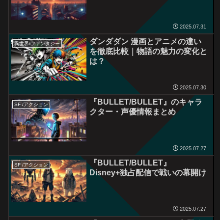
2025.07.31
ダンダダン 漫画とアニメの違い
異世界/ファンタジー
を徹底比較｜物語の魅力の変化と
は？
2025.07.30
『BULLET/BULLET』のキャラ
SF /アクション
クター・声優情報まとめ
2025.07.27
『BULLET/BULLET』
SF /アクション
Disney+独占配信で戦いの幕開け
2025.07.27