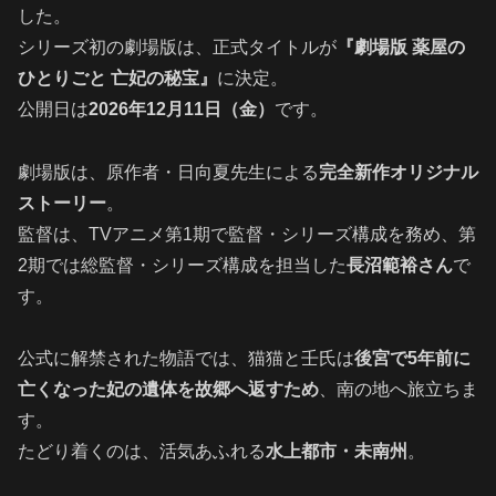
した。
シリーズ初の劇場版は、正式タイトルが
『劇場版 薬屋の
ひとりごと 亡妃の秘宝』
に決定。
公開日は
2026年12月11日（金）
です。
劇場版は、原作者・日向夏先生による
完全新作オリジナル
ストーリー
。
監督は、TVアニメ第1期で監督・シリーズ構成を務め、第
2期では総監督・シリーズ構成を担当した
長沼範裕さん
で
す。
公式に解禁された物語では、猫猫と壬氏は
後宮で5年前に
亡くなった妃の遺体を故郷へ返すため
、南の地へ旅立ちま
す。
たどり着くのは、活気あふれる
水上都市・未南州
。