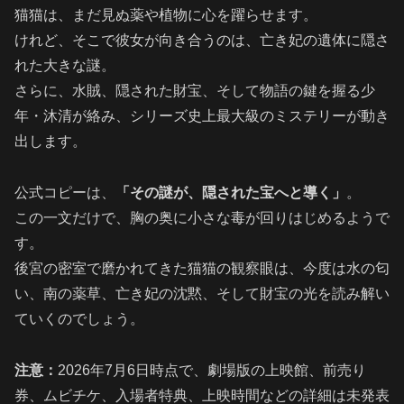
猫猫は、まだ見ぬ薬や植物に心を躍らせます。
けれど、そこで彼女が向き合うのは、亡き妃の遺体に隠さ
れた大きな謎。
さらに、水賊、隠された財宝、そして物語の鍵を握る少
年・沐清が絡み、シリーズ史上最大級のミステリーが動き
出します。
公式コピーは、
「その謎が、隠された宝へと導く」
。
この一文だけで、胸の奥に小さな毒が回りはじめるようで
す。
後宮の密室で磨かれてきた猫猫の観察眼は、今度は水の匂
い、南の薬草、亡き妃の沈黙、そして財宝の光を読み解い
ていくのでしょう。
注意：
2026年7月6日時点で、劇場版の上映館、前売り
券、ムビチケ、入場者特典、上映時間などの詳細は未発表