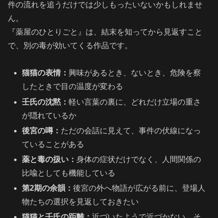
件の流れを追うだけでは少しもったいないかもしれませ
ん。
『薬屋のひとりごと』は、結末を知ってから見返すこと
で、別の毒が効いてくる作品です。
猫猫の表情：
興味があるとき、ないとき、危険を察
したときで目の温度が変わる
壬氏の沈黙：
軽い言葉の裏に、どれだけ立場の重さ
が隠れているか
後宮の噂：
ただの会話に見えて、事件の伏線になっ
ていることがある
薬と毒の扱い：
身体の症状だけでなく、人間関係の
比喩としても機能している
第2期の余韻：
後宮の外へ物語が広がる前に、登場人
物たちの選択を見返しておきたい
猫猫と壬氏の距離：
近づいたようで近づかない、そ