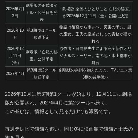
劇場版の正式タイ
2026年7月
『劇場版 薬屋のひとりごと 亡妃の秘宝』
トル・公開日を発
3日
が2026年12月11日（金）公開に決定
表
物語は後宮から市井へ。災害の予兆、謎
2026年10
第3期 第1クール
の巫女、壬氏の皇弟としての責務が描か
月
放送予定
れる
2026年12
原作者・日向夏先生による完全新作オリ
劇場版『亡妃の秘
月11日
ジナルストーリー。南の地・水上都市が
宝』公開予定
（金）
舞台
第3期 第2クール
劇場版の余韻を抱えたまま、TVアニメ第
2027年4月
放送予定
3期の後半戦へ
2026年10月に第3期第1クールが始まり、12月11日に劇場
版が公開され、2027年4月に第2クールへ続く。
この並びは、情報として見るだけでも濃密です。
毎週テレビで猫猫を追い、同じ冬に映画館で猫猫と壬氏の
旅を見る。