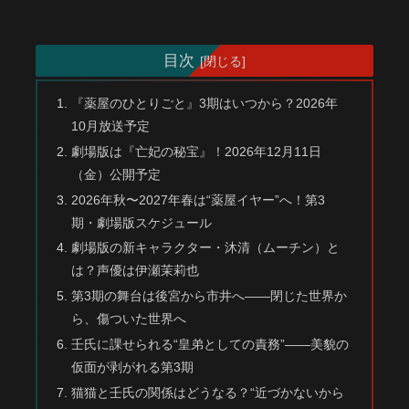
目次
『薬屋のひとりごと』3期はいつから？2026年
10月放送予定
劇場版は『亡妃の秘宝』！2026年12月11日
（金）公開予定
2026年秋〜2027年春は“薬屋イヤー”へ！第3
期・劇場版スケジュール
劇場版の新キャラクター・沐清（ムーチン）と
は？声優は伊瀬茉莉也
第3期の舞台は後宮から市井へ——閉じた世界か
ら、傷ついた世界へ
壬氏に課せられる“皇弟としての責務”——美貌の
仮面が剥がれる第3期
猫猫と壬氏の関係はどうなる？“近づかないから