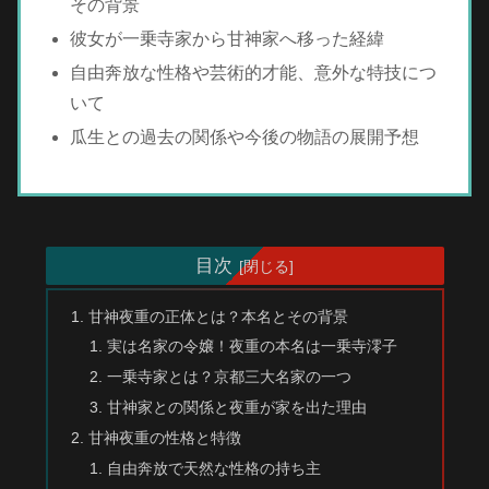
その背景
彼女が一乗寺家から甘神家へ移った経緯
自由奔放な性格や芸術的才能、意外な特技につ
いて
瓜生との過去の関係や今後の物語の展開予想
目次
甘神夜重の正体とは？本名とその背景
実は名家の令嬢！夜重の本名は一乗寺澪子
一乗寺家とは？京都三大名家の一つ
甘神家との関係と夜重が家を出た理由
甘神夜重の性格と特徴
自由奔放で天然な性格の持ち主