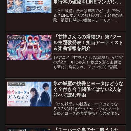
単行本の値段をLINEマンガ/シー
モア/Amazon/Kindleまで徹底整
『氷の城壁』漫画は無料でどこまで読め
理
る？LINEマンガの無料話数、全14巻の値
段、最新刊14巻の価格をシーモア・
Amazon・Kindleまで比較して徹底整理。
『甘神さんちの縁結び』第2クー
ラブコメディ
ル主題歌発表！担当アーティスト
＆楽曲情報を紹介
TVアニメ『甘神さんちの縁結び』が待望
の第2クールに突入！ 物語を彩る主題歌
も新たに発表され、ファンの間で話題と
なっています。 今回は、オープニング＆
エンディングテーマの楽曲情報やアーテ
ィストについて詳しくご紹介します。こ
氷の城壁の桃香とヨータはどうな
ラブコメディ
の記事を読むとわか...
る？付き合う関係ではない2人を
並べて読む理由
『氷の城壁』の桃香とヨータはどうな
る？2人は付き合うのか、桃香とミナト、
美姫とヨータの恋愛模様と心の変化をネ
タバレありで解説します。
『スーパーの裏でヤニ吸うふた
ラブコメディ