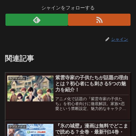
シャインをフォローする
シャイン
関連記事
紫雲寺家の子供たちが話題の理由
ラブコメディ
とは？初心者にも刺さる5つの魅
力を紹介！
アニメ化で話題の『紫雲寺家の子供た
ち』を初心者向けに徹底解説。家族×恋
愛という禁断設定、魅力的なキャラクタ
ー相関、心理描写の深さなど、原作とア
ニメの楽しみ方をわかりやすく紹介しま
す。
『氷の城壁』漫画は無料でどこま
ラブコメディ
で読める？全巻・最新刊14巻・