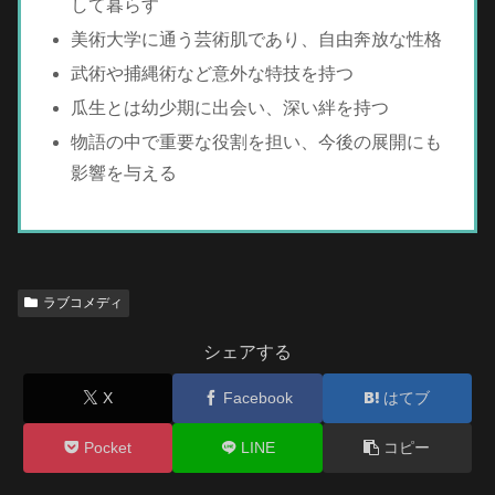
して暮らす
美術大学に通う芸術肌であり、自由奔放な性格
武術や捕縄術など意外な特技を持つ
瓜生とは幼少期に出会い、深い絆を持つ
物語の中で重要な役割を担い、今後の展開にも
影響を与える
ラブコメディ
シェアする
X
Facebook
はてブ
Pocket
LINE
コピー