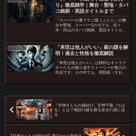
り』徹底雑学｜舞台・聖地・タバ
コ銘柄・英語タイトルまで
『スーパーの裏でヤニ吸うふたり』の舞
台や聖地、スーパーSのモデル、佐々
木・田山のタバコ銘柄、英語タイトルを
徹底解説。公式情報とファン考察を分け
て、作品に隠された雑学を紹介します。
「来世は他人がいい」薊の謎を解
ラブコメディ
明！過去と性格を徹底解説
『来世は他人がいい』は独特なキャラク
ターたちが織り成すストーリーが魅力の
作品です。その中でも、周防薊（すおう
あざみ）は一際謎めいた存在として注目
されています。 薊のキャラクター性や過
去の背景は物語の鍵を握る重要な要素で
す。彼の行動や思想が...
『甘神さんちの縁結び』甘神千陽（ちは
る）とは？物語の鍵を握る巫女の謎に迫
る
【甘神さんちの縁結び】第2クール最終話