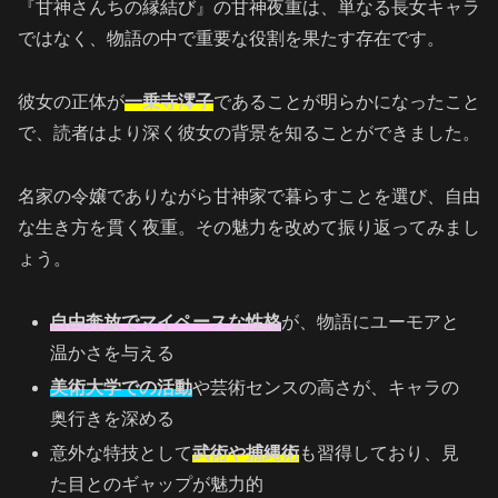
『甘神さんちの縁結び』の甘神夜重は、単なる長女キャラ
ではなく、物語の中で重要な役割を果たす存在です。
彼女の正体が
一乗寺澪子
であることが明らかになったこと
で、読者はより深く彼女の背景を知ることができました。
名家の令嬢でありながら甘神家で暮らすことを選び、自由
な生き方を貫く夜重。その魅力を改めて振り返ってみまし
ょう。
自由奔放でマイペースな性格
が、物語にユーモアと
温かさを与える
美術大学での活動
や芸術センスの高さが、キャラの
奥行きを深める
意外な特技として
武術や捕縄術
も習得しており、見
た目とのギャップが魅力的