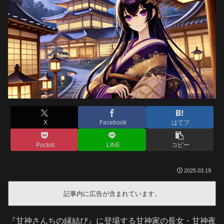
X
Facebook
はてブ
Pocket
LINE
コピー
2025.03.19
記事内に広告が含まれています。
『甘神さんちの縁結び』に登場する甘神家の長女・甘神夜