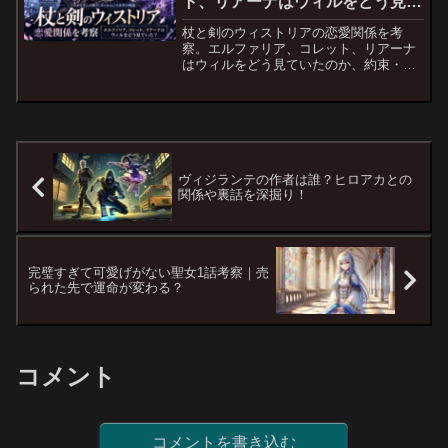
ト、リアーナはウィルをどう見て
いた？
杖と剣のウィストリアの恋愛関係を考
察。エルファリア、コレット、リアーナ
はウィルをどう見ていたのか、約束・恋
心・信頼の違いからやさしく解説しま
す。
ヴィジランテの作者は誰？ヒロアカとの
関係や裏話を深掘り！
完璧すぎて可愛げがない聖女1話考察｜売
られた先で運命が変わる？
コメント
コメントを書き込む