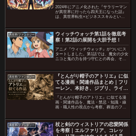
介！
2024年にアニメ化された『サラリーマン
が異世界に行ったら四天王になった話』
は、異世界転生×ビジネススキルという
ユニークな設定が話題となりました。 本
作は、ブラック企業勤めのサラリーマン
が異世界に召喚され、魔王軍の四天王と
ウィッチウォッチ第1話を徹底考
異世界/ファンタジー
して活躍する物語。...
察！第2話の展開を大胆予想！
アニメ『ウィッチウォッチ』がついにス
タートしました。第1話では、魔女の少女
ニコと鬼の力を持つ守仁との再会、そし
て同居生活が描かれ、今後の物語に大き
く関わる伏線がいくつも散りばめられて
いました。この記事では、第1話を深掘り
『とんがり帽子のアトリエ』に似
異世界/ファンタジー
して重要なポイントを...
てる漫画・関連作品まとめ｜フリ
ーレン、本好き、ジブリ、ライザ
のアトリエとの違い
『とんがり帽子のアトリエ』に似てる漫
画・関連作品を、魔法・禁忌・知識・線
画・職人性の視点から考察。葬送のフリ
ーレン、本好きの下剋上、ジブリ作品、
ライザのアトリエとの違いも深掘りしま
す。
杖と剣のウィストリアの恋愛関係
異世界/ファンタジー
を考察｜エルファリア、コレッ