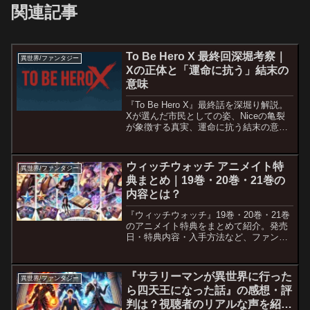
関連記事
To Be Hero X 最終回深堀考察｜
異世界/ファンタジー
Xの正体と「運命に抗う」結末の
意味
『To Be Hero X』最終話を深堀り解説。
Xが選んだ市民としての姿、Niceの亀裂
が象徴する真実、運命に抗う結末の意味
を紐解く。
ウィッチウォッチ アニメイト特
異世界/ファンタジー
典まとめ｜19巻・20巻・21巻の
内容とは？
『ウィッチウォッチ』19巻・20巻・21巻
のアニメイト特典をまとめて紹介。発売
日・特典内容・入手方法など、ファン必
見の情報を完全網羅！
『サラリーマンが異世界に行った
異世界/ファンタジー
ら四天王になった話』の感想・評
判は？視聴者のリアルな声を紹