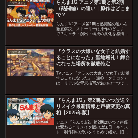
らんま1/2 アニメ第1期と第2期
ラブコメディ
（熱闘編）の違い｜原作はどこま
で？
らんま1/2アニメ第1期と熱闘編の違いを
徹底解説。ストーリーは原作のどこま
で？キャラ・演出・構成の変化を感情で
読み解く。
『クラスの大嫌いな女子と結婚す
ラブコメディ
ることになった』聖地巡礼！舞台
になった場所を徹底特定
TVアニメ『クラスの大嫌いな女子と結婚
することになった』（通称：クラコン）
は、リアルな背景描写が魅力の一つで
す。 本作の舞台となった場所は埼玉県朝
霞市を中心に実在し、聖地巡礼を楽しむ
ファンが増えています。 この記事では、
『らんま1/2』第2期はいつ放送？
ラブコメディ
作品に登場したスポッ...
リメイク最新情報と声優変更の真
相【2025年版】
アニメ『らんま1/2』第2期はいつ？声優
は変わる？リメイク版の放送日・キャス
ト・制作陣の想いをまとめて紹介。旧作
ファン必見の完全ガイド【2025年版】。