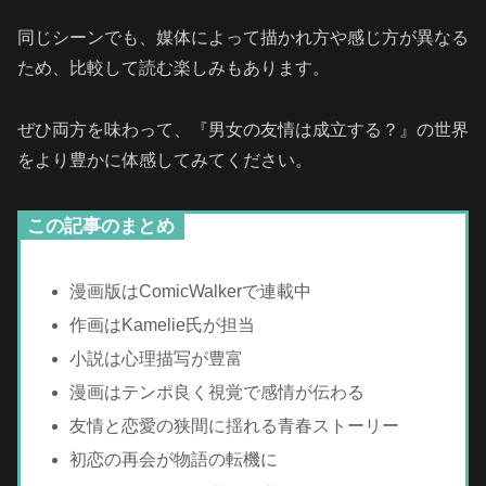
同じシーンでも、媒体によって描かれ方や感じ方が異なる
ため、比較して読む楽しみもあります。
ぜひ両方を味わって、『男女の友情は成立する？』の世界
をより豊かに体感してみてください。
この記事のまとめ
漫画版はComicWalkerで連載中
作画はKamelie氏が担当
小説は心理描写が豊富
漫画はテンポ良く視覚で感情が伝わる
友情と恋愛の狭間に揺れる青春ストーリー
初恋の再会が物語の転機に