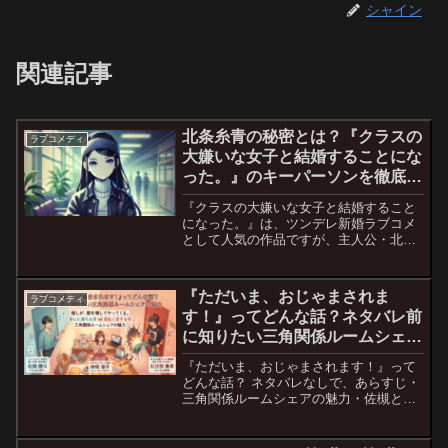
シャイン
関連記事
北条糸青の秘密とは？『クラスの
ラブコメディ
大嫌いな女子と結婚することにな
った。』のキーパーソンを徹底考
察！
『クラスの大嫌いな女子と結婚すること
になった。』は、ツンデレ新婚ラブコメ
として人気の作品ですが、主人公・北条
才人とヒロイン・桜森朱音の関係を陰か
ら支える北条糸青（ほうじょう しせい）
というキャラクターの">存在が注目され
『ただいま、おじゃまされま
ラブコメディ
ています。 彼女は才...
す！』ってどんな話？ネタバレ前
に知りたい三角関係ルームシェア
の魅力
『ただいま、おじゃまされます！』って
どんな話？ ネタバレなしで、あらすじ・
三角関係ルームシェアの魅力・佐槻と右
沙田それぞれの沼ポイントをわかりやす
く解説します。