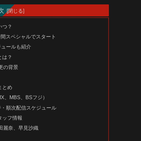
次
いつ？
1時間スペシャルでスタート
ジュールも紹介
とは？
更の背景
まとめ
MX、MBS、BSフジ）
時・順次配信スケジュール
タッフ情報
田麗奈、早見沙織