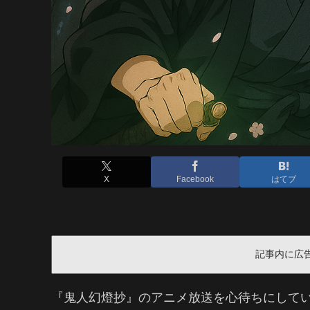
X
Facebook
はてブ
記事内に広
『鬼人幻燈抄』のアニメ放送を心待ちにして