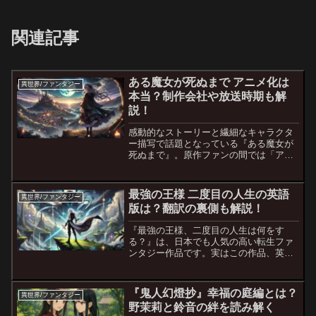
関連記事
ある魔女が死ぬまで アニメ化は
異世界/ファンタジー
本当？制作会社や放送時期も解
説！
感動的なストーリーと繊細なキャラクタ
ー描写で話題となっている『ある魔女が
死ぬまで』。原作ファンの間では「アニ
メ化はあるの？」「制作はどこの会
社？」「いつ放送されるの？」という声
が高まっています。この記事では、『あ
最強の王様 二度目の人生の英語
異世界/ファンタジー
る魔女が死ぬまで』のアニメ化...
版は？翻訳の裏側も解説！
『最強の王様、二度目の人生は何をす
る？』は、日本でも人気の高い転生ファ
ンタジー作品です。実はこの作品、英語
圏では『The Beginning After the End』
というタイトルで知られており、世界中
に熱狂的なファンを持っています。今...
『鬼人幻燈抄』幸福の庭編とは？
異世界/ファンタジー
野茉莉と鈴音の絆を読み解く