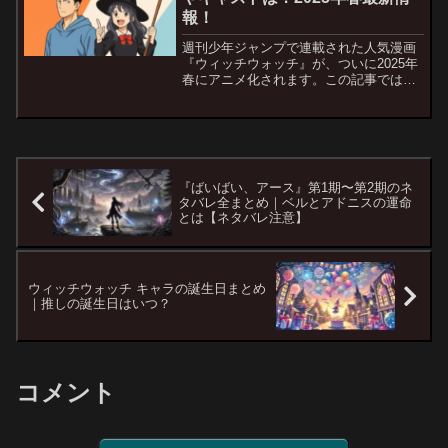
報！
週刊少年ジャンプで連載された人気漫画
『ウィッチウォッチ』が、ついに2025年
春にアニメ化されます。この記事では、
『ウィッチウォッチ』のアニメ放送日、
制作会社、声優キャストなど、最新の公
式情報をまとめてご紹介します。原作フ
ァンはもちろん、これ...
『ばいばい、アース』第1期〜第2期のネ
タバレ全まとめ｜ベルとアドニスの運命
とは【ネタバレ注意】
ウィッチウォッチ キャラの誕生日まとめ
｜推しの誕生日はいつ？
コメント