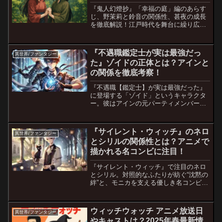
『鬼人幻燈抄』「幸福の庭」編のあらす
じ、野茉莉と鈴音の関係性、甚夜の成長
を徹底解説！江戸時代を舞台に繰り広げ
られる感動の物語を、キャラクター分析
やシリーズ全体とのつながりも交えて詳
しく紹介します。
『不遇職鑑定士が実は最強だっ
異世界/ファンタジー
た』ゾイドの正体とは？アインと
の関係を徹底考察！
『不遇職【鑑定士】が実は最強だった』
に登場する「ゾイド」というキャラクタ
ー。彼はアインの元パーティメンバーで
ありながら、序盤で主人公を冷遇する存
在として描かれています。 しかし、物語
が進むにつれてゾイドの背景や真意が
『サイレント・ウィッチ』のネロ
異世界/ファンタジー
徐々に明らかになってきま...
とシリルの関係性とは？アニメで
描かれる名コンビに注目！
『サイレント・ウィッチ』で注目のネロ
とシリル。対照的なふたりが紡ぐ“沈黙の
絆”と、モニカを支える優しき名コンビの
魅力に迫る。
ウィッチウォッチ アニメ放送日
異世界/ファンタジー
やキャストは？2025年春最新情