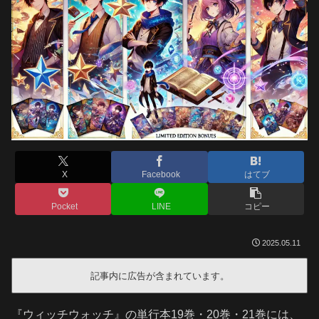
X
Facebook
はてブ
Pocket
LINE
コピー
2025.05.11
記事内に広告が含まれています。
『ウィッチウォッチ』の単行本19巻・20巻・21巻には、