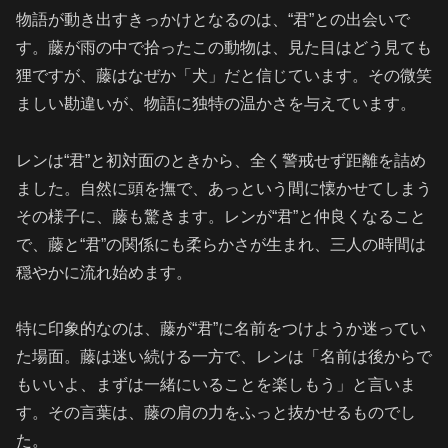
物語が動き出すきっかけとなるのは、“君”との出会いで
す。藤が雨の中で拾ったこの動物は、見た目はどう見ても
狸ですが、藤はなぜか「犬」だと信じています。その微笑
ましい勘違いが、物語に独特の温かさを与えています。
レンは“君”と初対面のときから、全く警戒せず距離を詰め
ました。自然に頭を撫で、あっという間に懐かせてしまう
その様子に、藤も驚きます。レンが“君”と仲良くなること
で、藤と“君”の関係にも柔らかさが生まれ、三人の時間は
穏やかに流れ始めます。
特に印象的なのは、藤が“君”に名前をつけようか迷ってい
た場面。藤は迷い続ける一方で、レンは「名前は後からで
もいいよ、まずは一緒にいることを楽しもう」と言いま
す。その言葉は、藤の肩の力をふっと抜かせるものでし
た。