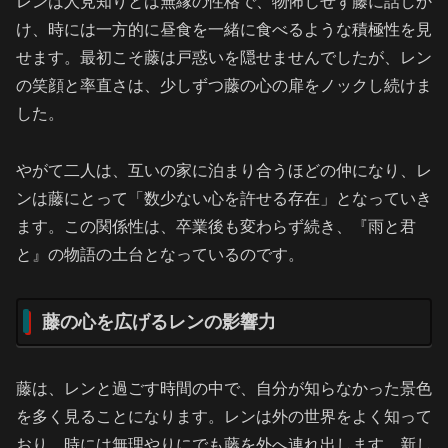
レンは人見知りとは無縁の性格で、物怖じせず藤に話しか
け、時には一方的に昼食を一緒に食べるような積極性を見
せます。最初こそ藤は戸惑いを隠せませんでしたが、レン
の笑顔と率直さは、少しずつ藤の心の扉をノックし続けま
した。
やがて二人は、互いの家に泊まり合うほどの仲になり、レ
ンは藤にとって「数少ない心を許せる存在」となっていき
ます。この関係性は、卒業後も変わらず続き、『雨と君
と』の物語の土台となっているのです。
藤の心を広げるレンの影響力
藤は、レンと過ごす時間の中で、自分が知らなかった景色
を多く見ることになります。レンは外の世界をよく知って
おり、時には無理やりにでも藤を外へ連れ出します。新し