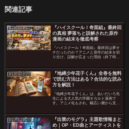
関連記事
『ハイスクール！奇面組』最終回
ギャグ/コメディー
の真相 夢落ちと誤解された原作
漫画の結末を徹底考察
『ハイスクール！奇面組』最終回は夢オ
チだったのか？アニメと原作の結末を切
り分け、誤解が広まった理由（終了時期
の重なり・記憶汚染）を検証。原点回帰
（第1話ループ）説と作者・制作事情、当
時の虚無感まで含め徹底考察。
『地縛少年花子くん』全巻を無料
ギャグ/コメディー
で読む方法はある？合法的な読み
方を解説！
『地縛少年花子くん』は、あいだいろ先
生による大人気の学園オカルト漫画で
す。アニメ化もされ、幅広い層から支持
を集めています。 そんな『地縛少年花子
くん』を全巻無料で読みたいと思う人も
多いでしょう。しかし、完全に無料で読
『出禁のモグラ』主題歌情報まと
ギャグ/コメディー
む合法的な方法はあるので...
め｜OP・ED曲とアーティストを