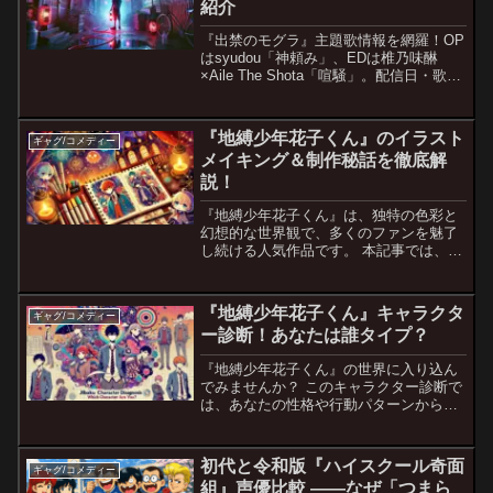
紹介
『出禁のモグラ』主題歌情報を網羅！OP
はsyudou「神頼み」、EDは椎乃味醂
×Aile The Shota「喧騒」。配信日・歌詞
テーマ・アーティストコメントを徹底解
説。
『地縛少年花子くん』のイラスト
ギャグ/コメディー
メイキング＆制作秘話を徹底解
説！
『地縛少年花子くん』は、独特の色彩と
幻想的な世界観で、多くのファンを魅了
し続ける人気作品です。 本記事では、原
作を手がけるあいだいろ先生のイラスト
メイキングに焦点を当て、使用される画
材や制作テクニックを紹介します。 ま
『地縛少年花子くん』キャラクタ
ギャグ/コメディー
た、作品がどのように生...
ー診断！あなたは誰タイプ？
『地縛少年花子くん』の世界に入り込ん
でみませんか？ このキャラクター診断で
は、あなたの性格や行動パターンから、
作品に登場する個性豊かなキャラクター
の中で誰に一番近いのかを判定します。
花子くん、八尋寧々、源光、つかさ…あ
初代と令和版『ハイスクール奇面
ギャグ/コメディー
なたはどのキャラタイ...
組』声優比較 ――なぜ「つまら