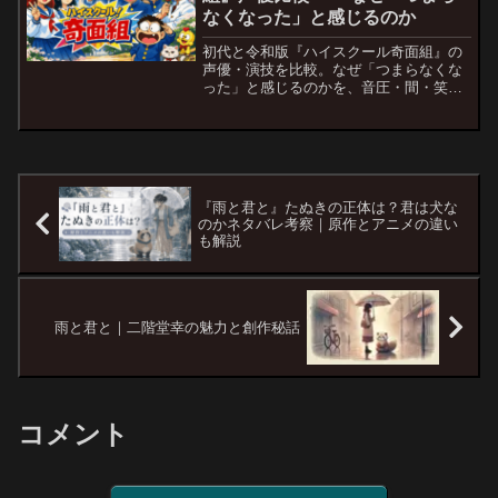
なくなった」と感じるのか
初代と令和版『ハイスクール奇面組』の
声優・演技を比較。なぜ「つまらなくな
った」と感じるのかを、音圧・間・笑い
の思想から読み解く批評記事。
『雨と君と』たぬきの正体は？君は犬な
のかネタバレ考察｜原作とアニメの違い
も解説
雨と君と｜二階堂幸の魅力と創作秘話
コメント