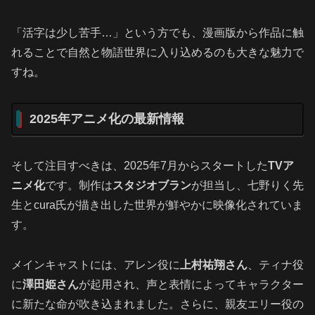
「活字は少し苦手…」という方でも、漫画版から作品に触
れることで自然と物語世界に入り込めるのも大きな魅力で
すね。
2025年アニメ化の最新情報
そして注目すべきは、2025年7月からスタートした
TVア
ニメ化
です。制作は
スタジオブラン
が担当し、七野りく先
生とcura氏が描き出した世界が鮮やかに映像化されていま
す。
メインキャストには、アレン役に
上村祐翔さん
、ティナ役
に
澤田姫さん
が起用され、声と表情によってキャラクター
に新たな命が吹き込まれました。さらに、親友エリー役の