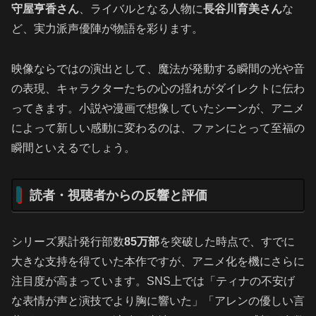
守屋亨香さん
、ライバルとなる人物に
長谷川育美さん
な
ど、実力派声優陣が物語を彩ります。
映像ならではの演出として、魔法が発動する瞬間の光や音
の表現、キャラクターたちの心の揺れがダイレクトに伝わ
ってきます。小説や漫画で想像していたシーンが、アニメ
によって新しい感動に変わるのは、ファンにとって至福の
瞬間といえるでしょう。
読者・視聴者からの反響と評価
シリーズ累計発行部数
85万部
を突破した時点で、すでに
大きな支持を得ていた本作ですが、アニメ化を機にさらに
注目度が高まっています。SNS上では「ティナの不安げ
な表情が声と演技でより胸に響いた」「アレンの優しい言