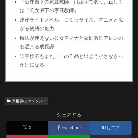
「公序殿下の家庭教師」は誤字であり、正しく
は『公女殿下の家庭教師』
原作ライトノベル、コミカライズ、アニメと広
がる物語の魅力
魔法が使えない公女ティナと家庭教師アレンの
心温まる成長譚
誤字検索もまた、この作品と出会う小さなきっ
かけになる
異世界/ファンタジー
シェアする
X
Facebook
はてブ