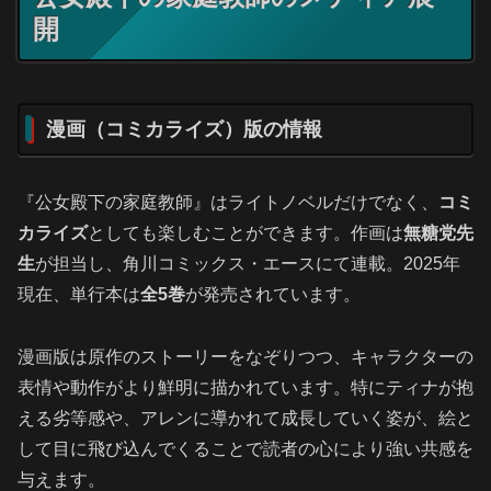
開
漫画（コミカライズ）版の情報
『公女殿下の家庭教師』はライトノベルだけでなく、
コミ
カライズ
としても楽しむことができます。作画は
無糖党先
生
が担当し、角川コミックス・エースにて連載。2025年
現在、単行本は
全5巻
が発売されています。
漫画版は原作のストーリーをなぞりつつ、キャラクターの
表情や動作がより鮮明に描かれています。特にティナが抱
える劣等感や、アレンに導かれて成長していく姿が、絵と
して目に飛び込んでくることで読者の心により強い共感を
与えます。