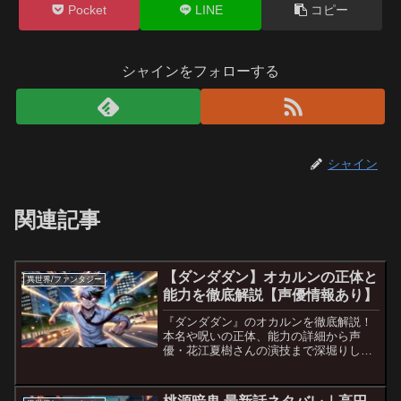
Pocket
LINE
コピー
シャインをフォローする
シャイン
関連記事
【ダンダダン】オカルンの正体と
異世界/ファンタジー
能力を徹底解説【声優情報あり】
『ダンダダン』のオカルンを徹底解説！
本名や呪いの正体、能力の詳細から声
優・花江夏樹さんの演技まで深堀りしま
す。