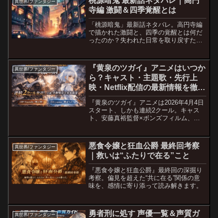
桃源暗鬼 最新話ネタバレ｜高円
異世界/ファンタジー
寺編 激闘＆四季覚醒とは
「桃源暗鬼」最新話ネタバレ。高円寺編
で描かれた激闘と、四季の覚醒とは何だ
ったのか？失われた日常を取り戻すため
の戦い、その先に見えた“守る理由”を深
掘りし、あなたの胸に熱い余韻を残しま
す。
『黄泉のツガイ』アニメはいつか
異世界/ファンタジー
ら？キャスト・主題歌・先行上
映・Netflix配信の最新情報を徹底
解説【2026年4月最新版】
『黄泉のツガイ』アニメは2026年4月4日
スタート、しかも連続2クール。キャス
ト、安藤真裕監督×ボンズフィルム、主
題歌、先行上映イベント、Netflixを含む
配信最新情報までわかりやすく総まと
め。
悪食令嬢と狂血公爵 最終回考察
異世界/ファンタジー
｜救いは“ふたりで在る”こと
『悪食令嬢と狂血公爵』最終回の深掘り
考察。偏見を超えた“共に在る”関係の意
味を、感情に寄り添って読み解きます。
勇者刑に処す 声優一覧＆声質ガ
異世界/ファンタジー