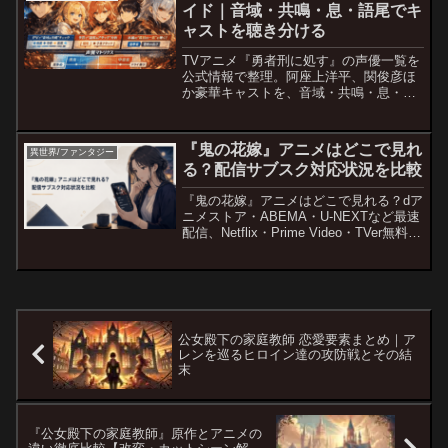
イド｜音域・共鳴・息・語尾でキ
ャストを聴き分ける
TVアニメ『勇者刑に処す』の声優一覧を
公式情報で整理。阿座上洋平、関俊彦ほ
か豪華キャストを、音域・共鳴・息・語
尾など声質の“物理情報”で徹底解説。
『鬼の花嫁』アニメはどこで見れ
異世界/ファンタジー
る？配信サブスク対応状況を比較
『鬼の花嫁』アニメはどこで見れる？dア
ニメストア・ABEMA・U-NEXTなど最速
配信、Netflix・Prime Video・TVer無料配
信の開始日を公式情報で比較。
公女殿下の家庭教師 恋愛要素まとめ｜ア
レンを巡るヒロイン達の攻防戦とその結
末
『公女殿下の家庭教師』原作とアニメの