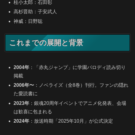
桂小太郎：石田彰
高杉晋助：子安武人
神威：日野聡
これまでの展開と背景
2004年
：「赤丸ジャンプ」に学園パロディ読み切り
掲載
2006年〜
：ノベライズ（全8巻）刊行。ファンの隠れ
た愛読書に
2023年
：銀魂20周年イベントでアニメ化発表、会場
は歓喜に包まれる
2024年
：放送時期「2025年10月」が公式決定