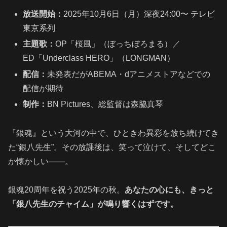
放送開始：
2025年10月6日（月）深夜24:00〜 テレビ
東京系列
主題歌：
OP「桜風」（ぼっちぼろまる）／
ED「Underclass HERO」（LONGMAN）
配信：
未発表だがABEMA・dアニメストアなどでの
配信が期待
制作：
BN Pictures、総監督は森脇真琴
『銀魂』という大河の中で、ひときわ異彩を放ち続けてき
た“銀八先生”。その放課後は、笑って泣けて、そしてどこ
か懐かしい――。
銀魂20周年を祝う2025年の秋。
あなたの心にも、きっと
「銀八先生のチャイム」が鳴り響くはずです。