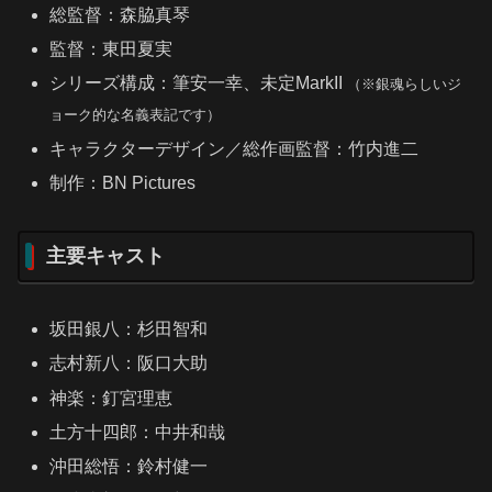
総監督：森脇真琴
監督：東田夏実
シリーズ構成：筆安一幸、未定MarkII
（※銀魂らしいジ
ョーク的な名義表記です）
キャラクターデザイン／総作画監督：竹内進二
制作：BN Pictures
主要キャスト
坂田銀八：杉田智和
志村新八：阪口大助
神楽：釘宮理恵
土方十四郎：中井和哉
沖田総悟：鈴村健一