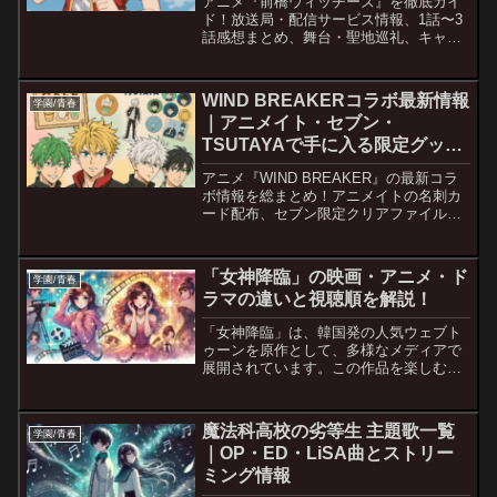
アニメ『前橋ウィッチーズ』を徹底ガイ
ド！放送局・配信サービス情報、1話〜3
話感想まとめ、舞台・聖地巡礼、キャス
ト紹介、主題歌解説まで、ファン必見の
完全まとめページです。
WIND BREAKERコラボ最新情報
学園/青春
｜アニメイト・セブン・
TSUTAYAで手に入る限定グッズ
は？
アニメ『WIND BREAKER』の最新コラ
ボ情報を総まとめ！アニメイトの名刺カ
ード配布、セブン限定クリアファイル、
TSUTAYA渋谷のコラボカフェ、スイパラ
の描き下ろしメニューなど、ファン必見
のグッズ＆イベント情報を網羅！
「女神降臨」の映画・アニメ・ド
学園/青春
ラマの違いと視聴順を解説！
「女神降臨」は、韓国発の人気ウェブト
ゥーンを原作として、多様なメディアで
展開されています。この作品を楽しむた
めには、映画、アニメ、ドラマのどれか
ら見始めるべきか悩む方も多いでしょ
う。 本記事では、それぞれのメディアの
魔法科高校の劣等生 主題歌一覧
学園/青春
特徴を解説し、視聴順や関...
｜OP・ED・LiSA曲とストリー
ミング情報