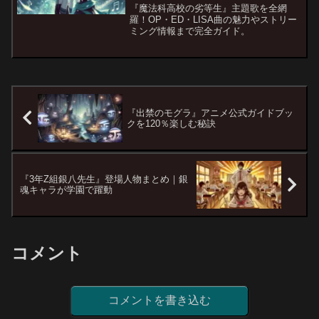
『魔法科高校の劣等生』主題歌を全網
羅！OP・ED・LISA曲の魅力やストリー
ミング情報まで完全ガイド。
『出禁のモグラ』アニメ公式ガイドブッ
クを120％楽しむ秘訣
『3年Z組銀八先生』登場人物まとめ｜銀
魂キャラが学園で躍動
コメント
コメントを書き込む