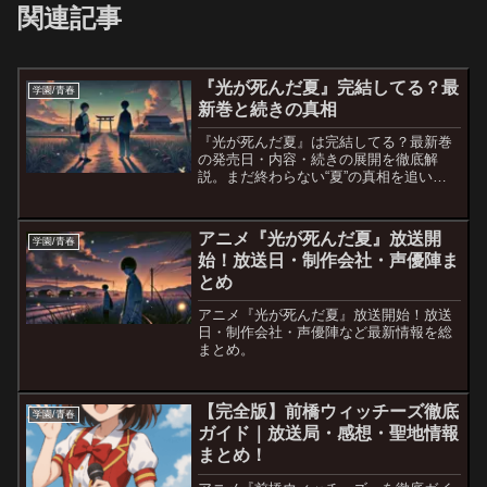
関連記事
『光が死んだ夏』完結してる？最
学園/青春
新巻と続きの真相
『光が死んだ夏』は完結してる？最新巻
の発売日・内容・続きの展開を徹底解
説。まだ終わらない“夏”の真相を追いま
す。
アニメ『光が死んだ夏』放送開
学園/青春
始！放送日・制作会社・声優陣ま
とめ
アニメ『光が死んだ夏』放送開始！放送
日・制作会社・声優陣など最新情報を総
まとめ。
【完全版】前橋ウィッチーズ徹底
学園/青春
ガイド｜放送局・感想・聖地情報
まとめ！