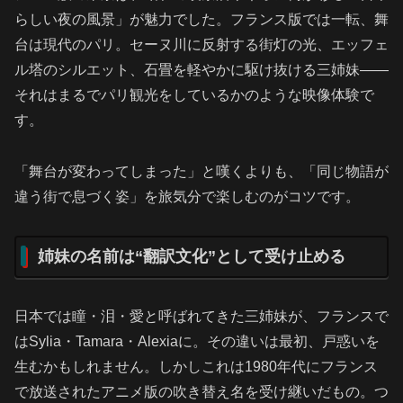
らしい夜の風景」が魅力でした。フランス版では一転、舞
台は現代のパリ。セーヌ川に反射する街灯の光、エッフェ
ル塔のシルエット、石畳を軽やかに駆け抜ける三姉妹――
それはまるでパリ観光をしているかのような映像体験で
す。
「舞台が変わってしまった」と嘆くよりも、「同じ物語が
違う街で息づく姿」を旅気分で楽しむのがコツです。
姉妹の名前は“翻訳文化”として受け止める
日本では瞳・泪・愛と呼ばれてきた三姉妹が、フランスで
はSylia・Tamara・Alexiaに。その違いは最初、戸惑いを
生むかもしれません。しかしこれは1980年代にフランス
で放送されたアニメ版の吹き替え名を受け継いだもの。つ