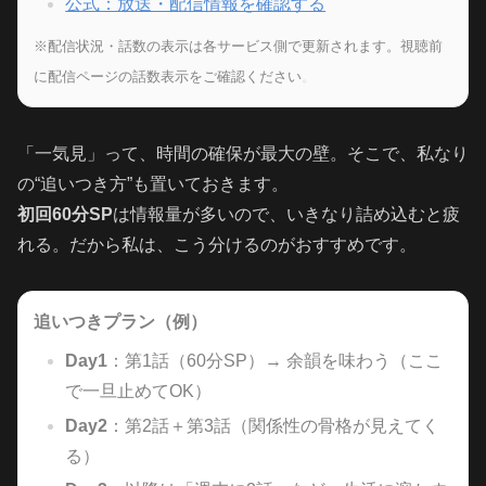
公式：放送・配信情報を確認する
※配信状況・話数の表示は各サービス側で更新されます。視聴前
に配信ページの話数表示をご確認ください
。
「一気見」って、時間の確保が最大の壁。そこで、私なり
の“追いつき方”も置いておきます。
初回60分SP
は情報量が多いので、いきなり詰め込むと疲
れる。だから私は、こう分けるのがおすすめです。
追いつきプラン（例）
Day1
：第1話（60分SP）→ 余韻を味わう（ここ
で一旦止めてOK）
Day2
：第2話＋第3話（関係性の骨格が見えてく
る）