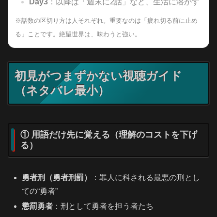
Day3
：以降は「週末に2話」など、生活に溶かす
※話数の区切り方は人それぞれ。重要なのは「疲れ切る前に止め
る」ことです。絶望世界は、味わうと強い。
初見がつまずかない視聴ガイド
（ネタバレ最小）
① 用語だけ先に覚える（理解のコストを下げ
る）
勇者刑（勇者刑罰）
：罪人に科される最悪の刑とし
ての“勇者”
懲罰勇者
：刑として勇者を担う者たち