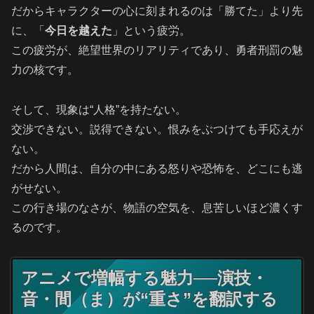
だからキャラクターの心に刻まれるのは「勝てた」より先
に、「
今日を越えた
」という疲労。
この疲労が、絶望世界のリアリティであり、勇者刑罰の魅
力の核です。
そして、現象は“人格”を持たない。
交渉できない。説得できない。恨みをぶつけても手応えが
ない。
だから人間は、自分の中にある怒りや恐怖を、どこにも逃
がせない。
この行き場のなさが、物語の空気を、息苦しいほど濃くす
るのです。
アニメで増幅する魅力──演技・
音・間（ま）が“重さ”を翻訳する