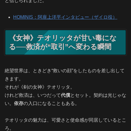
と信じられました。
HOMINIS：阿座上洋平インタビュー（ザイロ役）
《女神》テオリッタが甘い毒にな
る──救済が“取引”へ変わる瞬間
絶望世界は、ときどき“救いの顔”をしたものを差し出して
きます。
それが《剣の女神》テオリッタ。
けれど救済は、いつだって
代償
とセット。契約は光じゃな
い。
依存
の入口になることもある。
テオリッタの魅力は、可愛さと使命感が同居しているとこ
ろ。