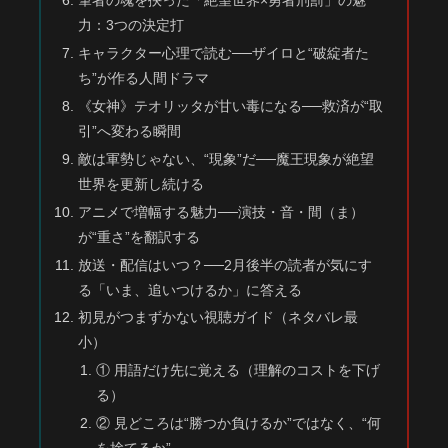
筆者の魂を抉った「絶望世界×勇者刑罰」の魅
力：3つの決定打
キャラクター心理で読む──ザイロと“破綻者た
ち”が作る人間ドラマ
《女神》テオリッタが甘い毒になる──救済が“取
引”へ変わる瞬間
敵は軍勢じゃない、“現象”だ──魔王現象が絶望
世界を更新し続ける
アニメで増幅する魅力──演技・音・間（ま）
が“重さ”を翻訳する
放送・配信はいつ？──2月後半の読者が気にす
る「いま、追いつけるか」に答える
初見がつまずかない視聴ガイド（ネタバレ最
小）
① 用語だけ先に覚える（理解のコストを下げ
る）
② 見どころは“勝つか負けるか”ではなく、“何