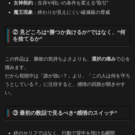
女神契約
：生存や戦いの条件を変える“取引”
魔王現象
：終わりが見えにくい破滅級の脅威
② 見どころは“勝つか負けるか”ではなく、“何
を捨てるか”
この作品は、勝敗の気持ちよさよりも、
選択の痛み
で心を
掴みます。
だから視聴中は「誰が強い？」より、「この人は何を守ろ
うとしている？」に注目すると、感情の回路が開きやす
い。
③ 最初の数話で見るべき“感情のスイッチ”
絆のセリフではなく、行動で背中を預ける瞬間