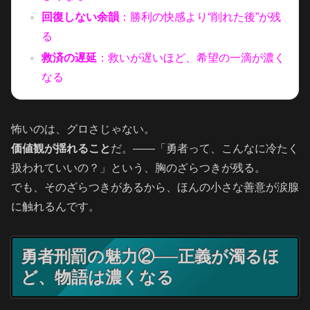
回復しない余韻
：勝利の快感より“削れた後”が残
る
救済の遅延
：救いが遅いほど、希望の一滴が濃く
なる
怖いのは、グロさじゃない。
価値観が揺れること
だ。――「勇者って、こんなに冷たく
扱われていいの？」という、胸のざらつきが残る。
でも、そのざらつきがあるから、ほんの小さな善意が涙腺
に触れるんです。
勇者刑罰の魅力②──正義が濁るほ
ど、物語は濃くなる