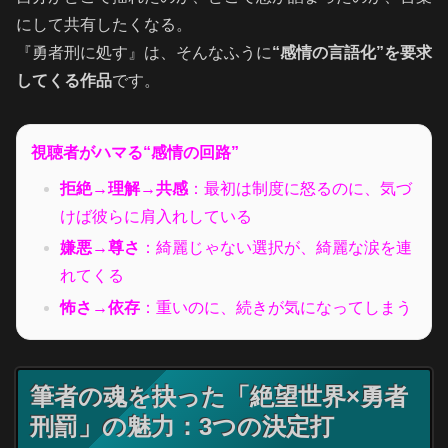
にして共有したくなる。
『勇者刑に処す』は、そんなふうに
“感情の言語化”を要求
してくる作品
です。
視聴者がハマる“感情の回路”
拒絶→理解→共感
：最初は制度に怒るのに、気づ
けば彼らに肩入れしている
嫌悪→尊さ
：綺麗じゃない選択が、綺麗な涙を連
れてくる
怖さ→依存
：重いのに、続きが気になってしまう
筆者の魂を抉った「絶望世界×勇者
刑罰」の魅力：3つの決定打