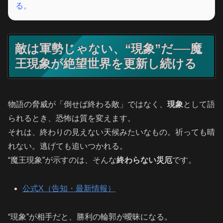
る。
敵は軍勢じゃない、“現象”だ──魔
王現象が絶望世界を更新し続ける
物語の脅威が「倒せば終わる敵」ではなく、
現象
として語
られるとき、恐怖は質を変えます。
それは、終わりの見えない天候みたいなもの。祈っても晴
れない。逃げても追いつかれる。
“魔王現象”が示すのは、そんな
終わらない災厄
です。
公式X（告知・最新情報）
“現象”が相手だと、勝利の輪郭が曖昧になる。