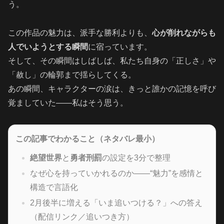
う。
この作品の魅力は、派手な勝利よりも、
心が削れながらも
人でいようとする瞬間
に宿っています。
そして、その瞬間はしばしば、私たち自身の「正しさ」や
「赦し」の輪郭まで揺らしてくる。
あの瞬間、キャラクターの涙は、きっと誰かの記憶を呼び
覚ましていた――私はそう思う。
この記事でわかること（ネタバレ最小）
絶望世界
と
勇者刑罰
の設定を3分で整理
なぜ心を持っていかれるのか――“魅力”を感情と
構造で言語化
2月後半に増える「いま追いつける？」への答え
（配信リンク／追いつき方）