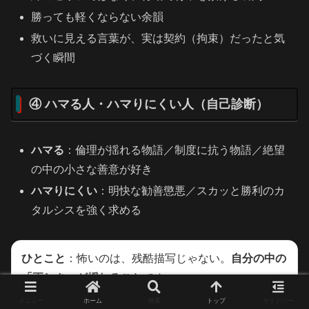
勝っても軽くならない余韻
救いに見える言葉が、実は契約（拘束）だったと気
づく瞬間
④ ハマる人・ハマりにくい人（自己診断）
ハマる
：倫理が揺れる物語／制度に抗う物語／絶望
の中の小さな善意が好き
ハマりにくい
：明快な勧善懲悪／スカッと勝利のカ
タルシスを強く求める
ひとこと
：怖いのは、残酷描写じゃない。
自分の中の
「正しさ」が揺れること
です。
メニュー
ホーム
検索
トップ
サイドバー