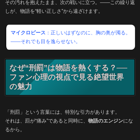
その汚れを抱えたまま、次の戦いに立つ。――この繰り返
しが、物語を“軽い正しさ”から遠ざけます。
マイクロピース
：正しいはずなのに、胸の奥が濁る。
――それでも目を逸らせない。
なぜ“刑罰”は物語を熱くする？──
ファン心理の視点で見る絶望世界
の魅力
「刑罰」という言葉には、特別な引力があります。
それは、罰が“痛み”であると同時に、
物語のエンジン
にな
るから。