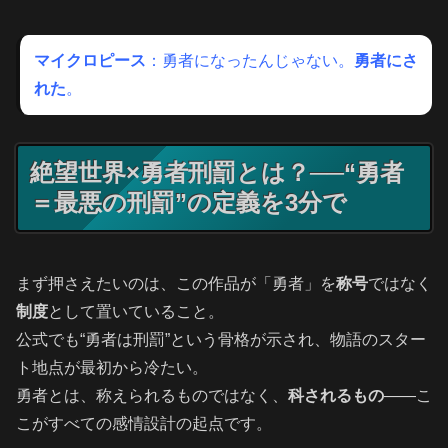
マイクロピース
：勇者になったんじゃない。
勇者にさ
れた
。
絶望世界×勇者刑罰とは？──“勇者
＝最悪の刑罰”の定義を3分で
まず押さえたいのは、この作品が「勇者」を
称号
ではなく
制度
として置いていること。
公式でも“勇者は刑罰”という骨格が示され、物語のスター
ト地点が最初から冷たい。
勇者とは、称えられるものではなく、
科されるもの
――こ
こがすべての感情設計の起点です。