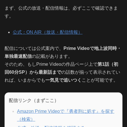
まず、公式の放送・配信情報は、必ずここで確認できま
す。
公式：ON AIR（放送・配信情報）
配信については公式案内で、
Prime Videoで地上波同時・
単独最速配信
の記載があります。
そのため、もしPrime Videoの作品ページ上で
第1話（初
回60分SP）から最新話まで
の話数が揃って表示されてい
れば、いまからでも
一気見で追いつく
ことが可能です。
配信リンク（まずここ）
Amazon Prime Videoで『勇者刑に処す』を探す
（検索）