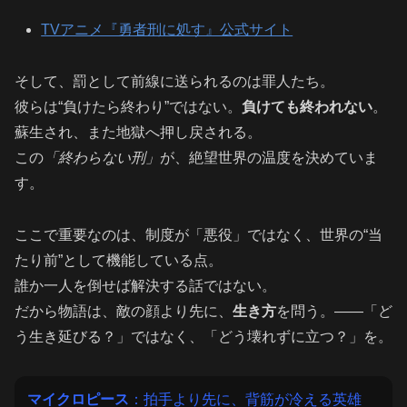
TVアニメ『勇者刑に処す』公式サイト
そして、罰として前線に送られるのは罪人たち。
彼らは“負けたら終わり”ではない。
負けても終われない
。
蘇生され、また地獄へ押し戻される。
この
「終わらない刑」
が、絶望世界の温度を決めていま
す。
ここで重要なのは、制度が「悪役」ではなく、世界の“当
たり前”として機能している点。
誰か一人を倒せば解決する話ではない。
だから物語は、敵の顔より先に、
生き方
を問う。――「ど
う生き延びる？」ではなく、「どう壊れずに立つ？」を。
マイクロピース
：拍手より先に、背筋が冷える英雄