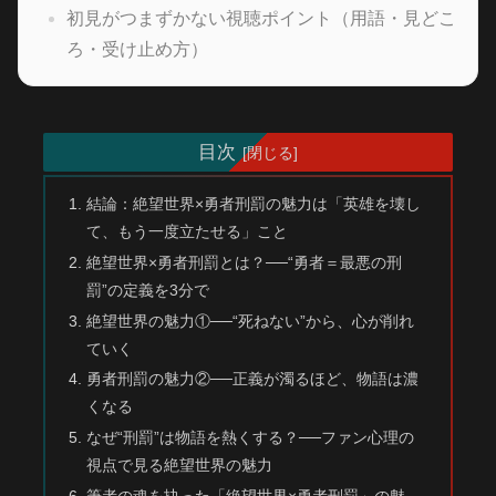
初見がつまずかない視聴ポイント（用語・見どこ
ろ・受け止め方）
目次
結論：絶望世界×勇者刑罰の魅力は「英雄を壊し
て、もう一度立たせる」こと
絶望世界×勇者刑罰とは？──“勇者＝最悪の刑
罰”の定義を3分で
絶望世界の魅力①──“死ねない”から、心が削れ
ていく
勇者刑罰の魅力②──正義が濁るほど、物語は濃
くなる
なぜ“刑罰”は物語を熱くする？──ファン心理の
視点で見る絶望世界の魅力