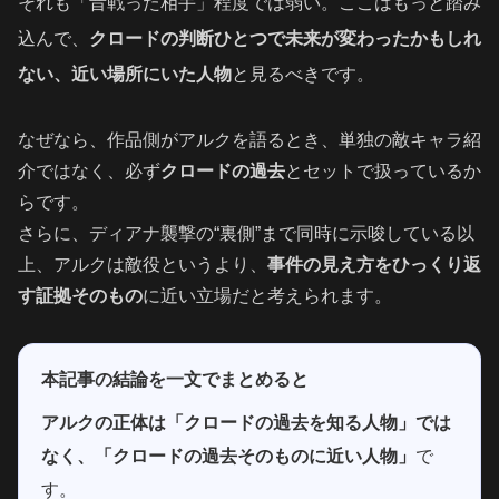
それも「昔戦った相手」程度では弱い。ここはもっと踏み
込んで、
クロードの判断ひとつで未来が変わったかもしれ
ない、近い場所にいた人物
と見るべきです。
なぜなら、作品側がアルクを語るとき、単独の敵キャラ紹
介ではなく、必ず
クロードの過去
とセットで扱っているか
らです。
さらに、ディアナ襲撃の“裏側”まで同時に示唆している以
上、アルクは敵役というより、
事件の見え方をひっくり返
す証拠そのもの
に近い立場だと考えられます。
本記事の結論を一文でまとめると
アルクの正体は「クロードの過去を知る人物」では
なく、「クロードの過去そのものに近い人物」
で
す。