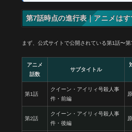
第7話時点の進行表｜アニメはす
まず、公式サイトで公開されている第1話〜第
アニメ
サブタイトル
話数
クイーン・アイリィ号殺人事
第1話
原
件・前編
クイーン・アイリィ号殺人事
第2話
原
件・後編