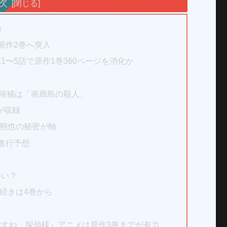
次
命
原作2巻へ突入
〜5話で原作1巻360ページを消化か
ト候補は「画廊島の殺人」
が収録
と朔也の秘密が軸
進行予想
いい？
続きは4巻から
すね、探偵様』アニメは原作3巻までが有力