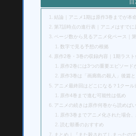
目
結論｜アニメ1期は原作3巻までが本
第7話時点の進行表｜アニメはすでに
ページ数から見るアニメ化ペース｜第1
数字で見る予想の根拠
原作2巻・3巻の収録内容｜1期ラス
原作2巻には3つの重要エピソード
原作3巻は「画廊島の殺人」後篇
アニメ最終回はどこになる？1クール
原作4巻まで進む可能性は低め
アニメの続きは原作何巻から読めば
原作3巻までアニメ化された場合、
読む順番のおすすめ
まとめ｜『また殺されてしまったので