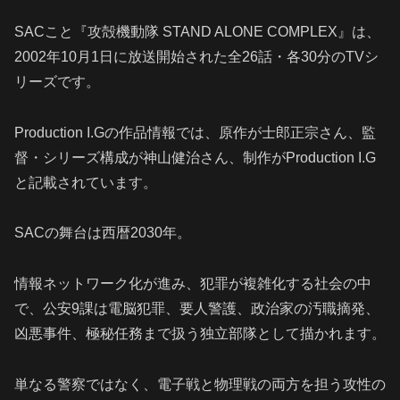
SACこと『攻殻機動隊 STAND ALONE COMPLEX』は、
2002年10月1日に放送開始された全26話・各30分のTVシ
リーズです。
Production I.Gの作品情報では、原作が士郎正宗さん、監
督・シリーズ構成が神山健治さん、制作がProduction I.G
と記載されています。
SACの舞台は西暦2030年。
情報ネットワーク化が進み、犯罪が複雑化する社会の中
で、公安9課は電脳犯罪、要人警護、政治家の汚職摘発、
凶悪事件、極秘任務まで扱う独立部隊として描かれます。
単なる警察ではなく、電子戦と物理戦の両方を担う攻性の