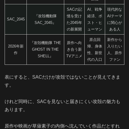
SACの記
AI、戦争
現代的な
『攻殻機動隊
憶を受け
経済、ポ
AIテーマ
SAC_2045
SAC_2045』
た2045年
スト・ヒ
に関心が
の新展開
ューマン
ある人
原点回
新作から
『攻殻機動隊 THE
原作へ向
2026年新
帰、身体
入りたい
GHOST IN THE
き合う新
作
性、新世
人、原作
SHELL』
TVアニメ
代の入口
ファン
表にすると、SACだけが攻殻ではないことが見えてきま
す。
けれど同時に、SACを見ないと届きにくい攻殻の魅力も
あります。
原作や映画が草薙素子の内側へ沈んでいく作品だとすれ