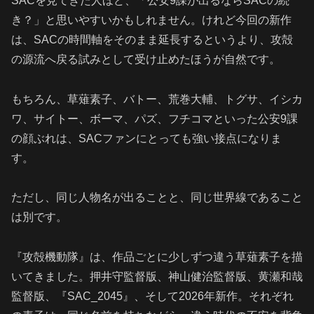
SACを見てきた人ほど、「公安9課が出るならSACの続
き？」と思いやすいかもしれません。けれど今回の新作
は、SACの時間軸をそのまま延長するというより、攻殻
の源流へ戻る試みとして受け止めたほうが自然です。
もちろん、草薙素子、バトー、荒巻大輔、トグサ、イシカ
ワ、サイトー、ボーマ、パズ、フチコマといった公安9課
の顔ぶれは、SACファンにとっても強い接点になりま
す。
ただし、同じ人物名が出ることと、同じ世界線であること
は別です。
『攻殻機動隊』は、作品ごとに少しずつ違う草薙素子を描
いてきました。押井守監督版、神山健治監督版、黄瀬和哉
監督版、『SAC_2045』、そして2026年新作。それぞれ