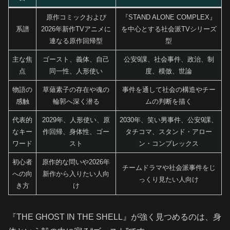
原作コミックおよび
『STAND ALONE COMPLEX』
系譜
2026年新作TVアニメに
を中心とする社会派TVシリーズ
連なる原作回帰型
型
主な焦
ゴースト、義体、自己
公安9課、社会事件、政治、制
点
同一性、人形使い
度、模倣、世論
物語の
草薙素子の存在や魂の
事件を通して社会の構造やチー
感触
輪郭へ深く潜る
ムの判断を描く
代表的
2029年、人形使い、原
2030年、笑い男事件、公安9課、
なキー
作回帰、身体性、ゴー
タチコマ、スタンド・アロー
ワード
スト
ン・コンプレックス
初心者
原作的な問いや2026年
チームドラマや社会派事件をじ
への向
新作から入りたい人向
っくり見たい人向け
き方
け
『THE GHOST IN THE SHELL』が強く見つめるのは、身