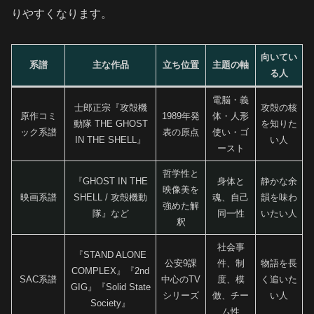
りやすくなります。
向いてい
系譜
主な作品
立ち位置
主題の軸
る人
電脳・義
士郎正宗『攻殻機
攻殻の核
原作コミ
1989年発
体・人形
動隊 THE GHOST
を知りた
ック系譜
表の原点
使い・ゴ
IN THE SHELL』
い人
ースト
哲学性と
『GHOST IN THE
身体と
静かな余
映像美を
映画系譜
SHELL / 攻殻機動
魂、自己
韻を味わ
強めた解
隊』など
同一性
いたい人
釈
社会事
『STAND ALONE
公安9課
件、制
物語を長
COMPLEX』『2nd
SAC系譜
中心のTV
度、模
く追いた
GIG』『Solid State
シリーズ
倣、チー
い人
Society』
ム性