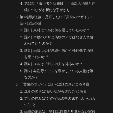
第12話「番小者と祈祷師」｜両親の消息と沖
縄につながる新たな手がかり
第13話放送後に見直したい『黄泉のツガイ』1
話〜12話の謎
謎1｜東村はユルに何を隠していたのか？
謎2｜本物のアサと偽物のアサはなぜ入れ替
わっていたのか？
謎3｜両親はなぜ沖縄へ向かう飛行機で消息
を絶ったのか？
謎4｜ユルは『封』の力を得るのか？
謎5｜与謝野イワンを動かしている人物は誰
なのか？
『黄泉のツガイ』1話〜12話の見どころ考察
ユルの強さは“疑いながら進む力”にある
アサの痛みは“兄の記憶の中の妹ではいられな
い”こと
両親の消息は、第13話以降も見逃せない家族