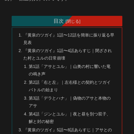
目次
『黄泉のツガイ』1話〜12話を簡単に振り返る早
見表
『黄泉のツガイ』1話〜4話あらすじ｜閉ざされ
た村とユルの日常崩壊
第1話「アサとユル」｜山奥の村に響いた竜
の鳴き声
第2話「右と左」｜左右様との契約とツガイ
バトルの始まり
第3話「デラとハナ」｜偽物のアサと本物の
アサ
第4話「ジンとユル」｜夜と昼を別つ双子、
解と封の秘密
『黄泉のツガイ』5話〜8話あらすじ｜アサとの