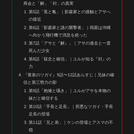
再会と「解」「封」の真実
第5話「兎と亀」｜影森家との接触とアサへ
の接近
第6話「影森家と謎の襲撃者」｜両親は沖縄
へ向かう飛行機で消息を絶った
第7話「アサと『解』」｜アサの過去と一度
死んだ少女
第8話「疑念と確信」｜ユルが知る『封』の
力
『黄泉のツガイ』9話〜12話あらすじ｜兄妹の確
信と第三勢力の影
第9話「抱擁と囁き」｜ユルがアサを本物の
妹だと確信する
第10話「手長と足長」｜邪悪なツガイ・手長
足長の登場
第11話「兄と弟」｜ケンの登場とアスマの不
穏