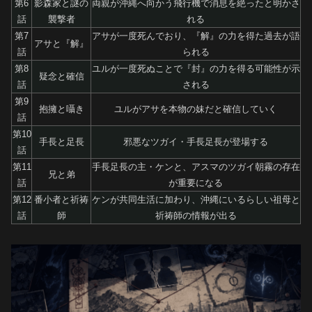
第6
影森家と謎の
両親が沖縄へ向かう飛行機で消息を絶ったと明かさ
話
襲撃者
れる
第7
アサが一度死んでおり、『解』の力を得た過去が語
アサと『解』
話
られる
第8
ユルが一度死ぬことで『封』の力を得る可能性が示
疑念と確信
話
される
第9
抱擁と囁き
ユルがアサを本物の妹だと確信していく
話
第10
手長と足長
邪悪なツガイ・手長足長が登場する
話
第11
手長足長の主・ケンと、アスマのツガイ朝霧の存在
兄と弟
話
が重要になる
第12
番小者と祈祷
ケンが共同生活に加わり、沖縄にいるらしい祖母と
話
師
祈祷師の情報が出る