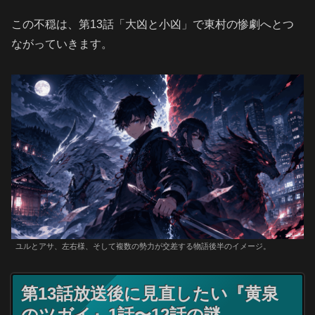
この不穏は、第13話「大凶と小凶」で東村の惨劇へとつ
ながっていきます。
ユルとアサ、左右様、そして複数の勢力が交差する物語後半のイメージ。
第13話放送後に見直したい『黄泉
のツガイ』1話〜12話の謎