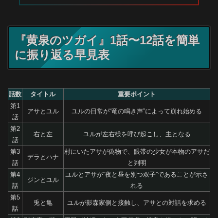
『黄泉のツガイ』1話〜12話を簡単
に振り返る早見表
話数
タイトル
重要ポイント
第1
アサとユル
ユルの日常が“竜の鳴き声”によって崩れ始める
話
第2
右と左
ユルが左右様を呼び起こし、主となる
話
第3
村にいたアサが偽物で、眼帯の少女が本物のアサだ
デラとハナ
話
と判明
第4
ユルとアサが“夜と昼を別つ双子”であることが示さ
ジンとユル
話
れる
第5
兎と亀
ユルが影森家側と接触し、アサとの対話を求める
話