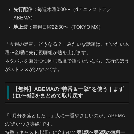
先行配信：
毎週木曜0:00〜（dアニメストア／
ABEMA）
地上波：
毎週日曜22:30〜（TOKYO MX）
「今週の黒竜、どうなる？」みたいな話題は、だいたい木
曜〜金曜に先行視聴組が熱を上げます。
ネタバレを避けつつ同じ温度で語りたいなら、先行のほう
がストレスが少ないです。
【無料】ABEMAの“特番＆一挙”を使う｜まず
は1〜6話をまとめて取り戻す
「1月分を落とした…」人に一番やさしいのが、ABEMA
の“追いつき導線”です。
特番（キャスト出演）に合わせて
第1話〜第6話の無料一