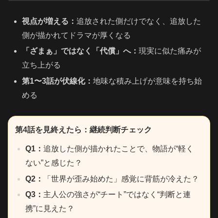
視点が増える：
追放された側だけでなく、追放した
側が描かれてドラマが厚くなる
「ざまぁ」ではなく「代償」へ：
現実に似た痛みが
立ち上がる
第1〜3話が伏線化：
地味な積み上げが意味を持ち始
める
第4話を見終えたら：継続判断チェック
Q1：
追放した側が描かれたことで、物語が“軽く
ない”と感じた？
Q2：
「世界が歪み始めた」感覚に背筋が冷えた？
Q3：
主人公の強さが“チート”ではなく“判断と連
携”に見えた？