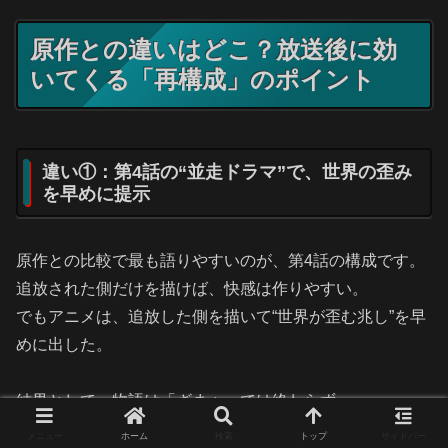
原作との違いはどこ？放送後に効
いてくる「再構成」のポイント
違い①：第4話の“並走ドラマ”で、世界の歪み
を早めに提示
原作との比較で最も語りやすいのが、第4話の構成です。
追放された側だけを描けば、快感は作りやすい。
でもアニメは、追放した側を描いて“世界が歪む兆し”を早
めに出した。
結果として、物語は「ざまぁ」では終わらず、
関係の破綻／判断の代償／情報の断絶
という、現実に似た
メニュー
ホーム
検索
トップ
サイドバー