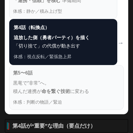
「連携・信頼」を積む
“準備期間”
体感：静か／積み上げ型
第4話（転換点）
追放した側（勇者パーティ）を描く
→
「切り捨て」の代償が動き出す
体感：視点反転／緊張急上昇
第5〜6話
黒竜で“非常”へ。
積んだ連携が
命を繋ぐ技術
に変わる
体感：判断の物語／緊迫
第4話が“重要”な理由（要点だけ）