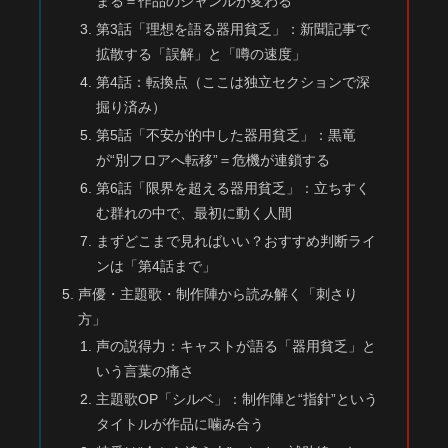
まる＝作品のジャンルが変わる
第3話「理想を語る器用貧乏」：新聞記事で
拡散する「誤解」と「噂の速度」
第4話：転換点（ここは独立セクションで深
掘り済み）
第5話「不安が的中した器用貧乏」：黒竜
が“別フロアへ転移”＝危機が連鎖する
第6話「限界を超える器用貧乏」：立ちすく
む群れの中で、最初に動く人間
まずどこまで見ればいい？おすすめ判断ライ
ンは「第4話まで」
声優・主題歌・制作陣から読み解く「刺さり
方」
声の説得力：キャストが語る「器用貧乏」と
いう言葉の痛さ
主題歌OP「シルベ」：制作陣と“指針”という
タイトルが作品に噛み合う