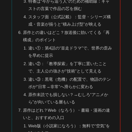
特番は“今から追う人”のための補助線：キャ
ストの言葉で作品の芯を掴む
スタッフ面（公式記載）：監督・シリーズ構
成・音楽が揃うと“積み上げ型”が映える
原作との違いはどこ？放送後に効いてくる「再
構成」のポイント
違い①：第4話の“並走ドラマ”で、世界の歪み
を早めに提示
違い②：「教導探索」を丁寧に置いたこと
で、主人公の強さが“技術”として見える
違い③：黒竜（危機）の配置で、物語のテン
ポが“日常→非常”へ滑らかに変わる
原作未読でも損しない？→むしろ“アニメか
ら”が向いている層もいる
原作はどれ？Web（なろう）・書籍・漫画の違
いと、おすすめの入口
Web版（小説家になろう）：無料で“空気”を