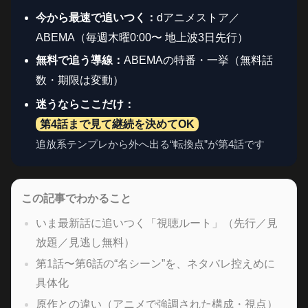
今から最速で追いつく：
dアニメストア／
ABEMA（毎週木曜0:00〜 地上波3日先行）
無料で追う導線：
ABEMAの特番・一挙（無料話
数・期限は変動）
迷うならここだけ：
第4話まで見て継続を決めてOK
追放系テンプレから外へ出る“転換点”が第4話です
この記事でわかること
いま最新話に追いつく「視聴ルート」（先行／見
放題／見逃し無料）
第1話〜第6話の“名シーン”を、ネタバレ控えめに
具体化
原作との違い（アニメで強調された構成・視点）