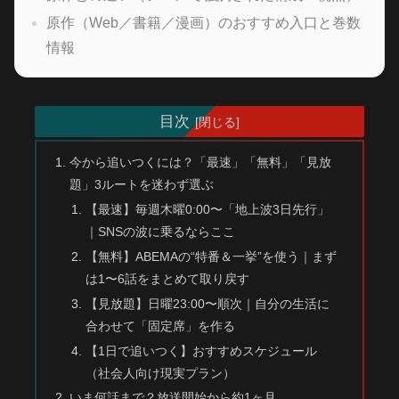
原作（Web／書籍／漫画）のおすすめ入口と巻数
情報
目次
今から追いつくには？「最速」「無料」「見放
題」3ルートを迷わず選ぶ
【最速】毎週木曜0:00〜「地上波3日先行」
｜SNSの波に乗るならここ
【無料】ABEMAの“特番＆一挙”を使う｜まず
は1〜6話をまとめて取り戻す
【見放題】日曜23:00〜順次｜自分の生活に
合わせて「固定席」を作る
【1日で追いつく】おすすめスケジュール
（社会人向け現実プラン）
いま何話まで？放送開始から約1ヶ月