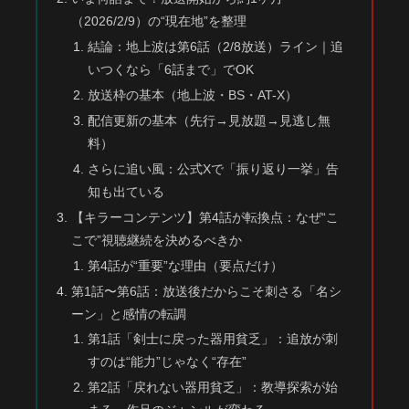
（2026/2/9）の“現在地”を整理
結論：地上波は第6話（2/8放送）ライン｜追
いつくなら「6話まで」でOK
放送枠の基本（地上波・BS・AT-X）
配信更新の基本（先行→見放題→見逃し無
料）
さらに追い風：公式Xで「振り返り一挙」告
知も出ている
【キラーコンテンツ】第4話が転換点：なぜ“こ
こで”視聴継続を決めるべきか
第4話が“重要”な理由（要点だけ）
第1話〜第6話：放送後だからこそ刺さる「名シ
ーン」と感情の転調
第1話「剣士に戻った器用貧乏」：追放が刺
すのは“能力”じゃなく“存在”
第2話「戻れない器用貧乏」：教導探索が始