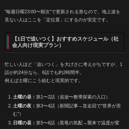
“毎週日曜23:00〜順次”で更新される形なので、地上波を
見ない人はここを「定位置」にするのが安定です。
【1日で追いつく】おすすめスケジュール（社
会人向け現実プラン）
忙しい人ほど「追いつく」を大げさに考えがちですが、1
話が約24分なら、6話でも約2時間半。
例えば土曜にこう組むと現実的です。
土曜の昼：
第1〜2話（追放〜教導探索の入口）
土曜の夜：
第3〜4話（新聞記事→並走回で“世界が歪
む”）
日曜の昼：
第5〜6話（黒竜の気配→襲来で温度が変