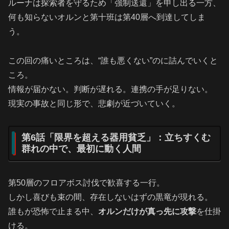
ルーナは探索者を守るため「強制送還」を申し出る一方、
何も知らないオルンと第十班は第40層へ到達してしま
う。
この回の痛いところは、“誰も悪くない”のに詰んでいくと
ころ。
情報が届かない。判断が遅れる。連携の手が足りない。
現実の事故と同じ形で、悲劇が近づいていく。
第6話「限界を超える器用貧乏」：立ちすくむ
群れの中で、最初に動く人間
第50層のフロアボス討伐で歓喜する一行。
しかし喜びも束の間、存在しないはずの黒竜が現れる。
誰もが恐怖で止まる中、
オルンだけが真っ先に攻撃
を仕掛
ける。