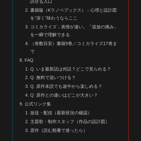
試せる入口
書籍版（Kラノベブックス）：心理と設計図
を“深く”味わうならここ
コミカライズ：表情が速い。「追放の痛み」
を一瞬で理解できる
（巻数目安）書籍9巻／コミカライズ17巻ま
で
FAQ
Q. いま最新話は何話？どこで見られる？
Q. 無料で追いつける？
Q. 原作未読でも途中から楽しめる？
Q. 原作との違いはどこが大きい？
公式リンク集
放送・配信（最新状況の確認）
主題歌・制作スタッフ（作品の設計図）
原作（読む順番で迷ったら）