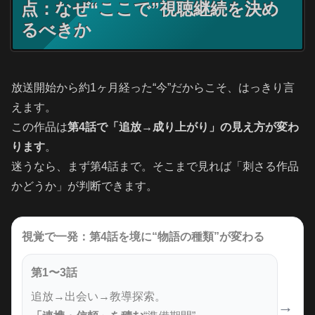
点：なぜ“ここで”視聴継続を決め
るべきか
放送開始から約1ヶ月経った“今”だからこそ、はっきり言
えます。
この作品は
第4話で「追放→成り上がり」の見え方が変わ
ります
。
迷うなら、まず第4話まで。そこまで見れば「刺さる作品
かどうか」が判断できます。
視覚で一発：第4話を境に“物語の種類”が変わる
第1〜3話
追放→出会い→教導探索。
→