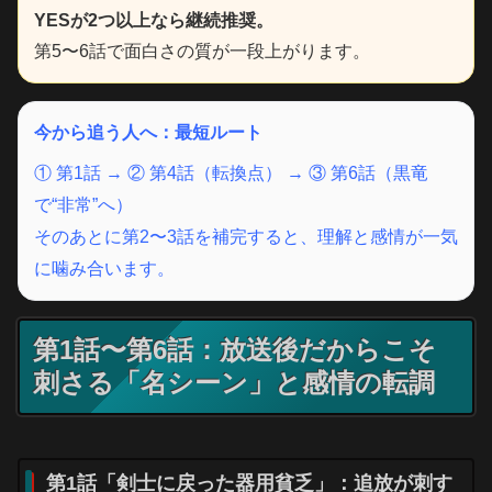
YESが2つ以上なら継続推奨。
第5〜6話で面白さの質が一段上がります。
今から追う人へ：最短ルート
① 第1話 → ② 第4話（転換点） → ③ 第6話（黒竜
で“非常”へ）
そのあとに第2〜3話を補完すると、理解と感情が一気
に噛み合います。
第1話〜第6話：放送後だからこそ
刺さる「名シーン」と感情の転調
第1話「剣士に戻った器用貧乏」：追放が刺す