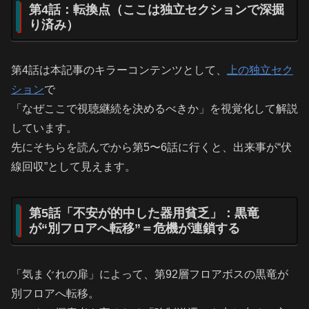
第4話：転換点（ここは独立セクションで深掘
り済み）
第4話は本記事のキラーコンテンツとして、
上の独立セク
ション
で
「なぜここで視聴継続を決めるべきか」を視覚化して解説
しています。
先にそちらを読んでから第5〜6話に行くと、出来事が“伏
線回収”として見えます。
第5話「不安が的中した器用貧乏」：黒竜
が“別フロアへ転移”＝危機が連鎖する
「気まぐれの扉」によって、第92層フロアボスの黒竜が
別フロアへ転移。