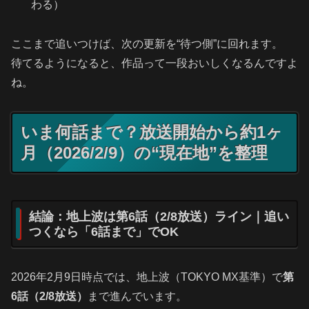
わる）
ここまで追いつけば、次の更新を“待つ側”に回れます。
待てるようになると、作品って一段おいしくなるんですよ
ね。
いま何話まで？放送開始から約1ヶ
月（2026/2/9）の“現在地”を整理
結論：地上波は第6話（2/8放送）ライン｜追い
つくなら「6話まで」でOK
2026年2月9日時点では、地上波（TOKYO MX基準）で
第
6話（2/8放送）
まで進んでいます。