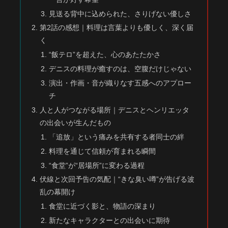
見送る背中に込められた、さりげない優しさ
第2話の感想｜料理は言葉よりも優しく、深く届
く
“飯テロ”を超えた、心のあたたかさ
デニスの料理が癒すのは、空腹だけじゃない
演出・作画・音が織りなす五感へのアプロー
チ
人と人がつながる場所｜デニスとヘンリエッタ
の出会いが生んだもの
「追放」という痛みを共有する者同士の絆
料理を通じて信頼が育まれる瞬間
“食堂”が“居場所”に変わる過程
伏線と次回予告の気配｜“きな臭い噂”が告げる波
乱の幕開け
食堂に近づく影と、物語の深まり
新たなキャラクターとの出会いに期待