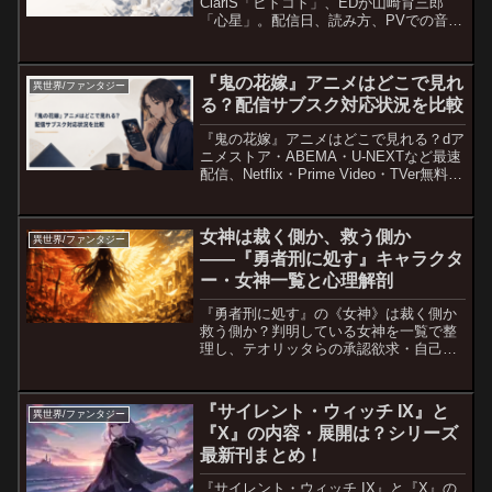
ClariS「ヒトコト」、EDが山崎育三郎
「心星」。配信日、読み方、PVでの音源
解禁情報を詳しく紹介。
『鬼の花嫁』アニメはどこで見れ
異世界/ファンタジー
る？配信サブスク対応状況を比較
『鬼の花嫁』アニメはどこで見れる？dア
ニメストア・ABEMA・U-NEXTなど最速
配信、Netflix・Prime Video・TVer無料配
信の開始日を公式情報で比較。
女神は裁く側か、救う側か
異世界/ファンタジー
――『勇者刑に処す』キャラクタ
ー・女神一覧と心理解剖
『勇者刑に処す』の《女神》は裁く側か
救う側か？判明している女神を一覧で整
理し、テオリッタらの承認欲求・自己犠
牲・契約の歪みを心理解剖。ネタバレ配
慮あり。
『サイレント・ウィッチ IX』と
異世界/ファンタジー
『X』の内容・展開は？シリーズ
最新刊まとめ！
『サイレント・ウィッチ IX』と『X』の