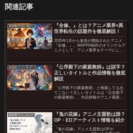
関連記事
『全修。』とは？アニメ業界×異
異世界/ファンタジー
世界転生の話題作を徹底解説！
2025年1月から放送が開始されたアニメ
『全修。』。MAPPA制作のオリジナルア
ニメとして、アニメ業界をテーマにしな
がらも異世界転生の要素を融合させた独
特な作品です。 主人公・広瀬ナツ子は、
天才アニメーターとして活躍していまし
『公序殿下の家庭教師』は誤字？
異世界/ファンタジー
たが、ある日突...
正しいタイトルと作品情報を徹底
解説
「公序殿下の家庭教師」と検索しても出
てこない？正しいタイトルは『公女殿下
の家庭教師』。作品情報やアニメ最新情
報を徹底解説します。
『鬼の花嫁』アニメ主題歌は誰？
異世界/ファンタジー
OP・EDアーティスト情報を紹介
『鬼の花嫁』アニメ主題歌はOPが