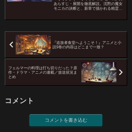
あらすじ・展開を徹底解説。沈黙の魔女
モニカの決断と、新章で描かれる精霊と
の出会いに迫ります。
『追放者食堂へようこそ！』アニメと小
説9巻の内容はどこまで一致？
フェルマーの料理は打ち切りだった？原
作・ドラマ・アニメの連載／放送状況ま
とめ
コメント
コメントを書き込む