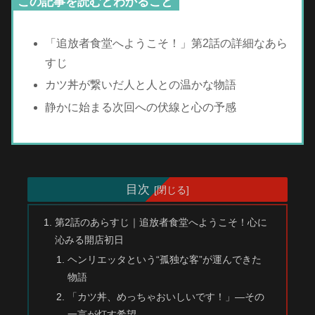
この記事を読むとわかること
「追放者食堂へようこそ！」第2話の詳細なあら
すじ
カツ丼が繋いだ人と人との温かな物語
静かに始まる次回への伏線と心の予感
目次
第2話のあらすじ｜追放者食堂へようこそ！心に
沁みる開店初日
ヘンリエッタという“孤独な客”が運んできた
物語
「カツ丼、めっちゃおいしいです！」—その
一言が灯す希望