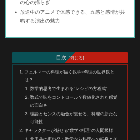
の心の揺らぎ
放送中のアニメで体感できる、五感と感情が共
鳴する演出の魅力
目次
フェルマーの料理が描く数学×料理の世界観と
は？
数学的思考で生まれる“レシピの方程式”
数式で味をコントロール？数値化された感覚
の面白さ
理論とセンスの融合が魅せる、料理の新たな
可能性
キャラクターが魅せる“数学×料理”の人間模様
北田岳の再出発：数学から料理への転身とそ