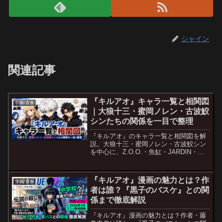
シャイン
関連記事
『キルアオ』キャラ一覧と相関図
学園/青春
｜大狼十三・蜜岡ノレン・古波鮫
シンたちの関係を一目で整理
『キルアオ』のキャラ一覧と相関図を解
説。大狼十三・蜜岡ノレン・古波鮫シン
を中心に、Z.O.O.・魚缸・JARDIN・六
花学園の関係を初見向けにわかりやすく
整理します。
『キルアオ』漫画の魅力とは？作
学園/青春
者は誰？『黒子のバスケ』との関
係まで徹底解説
『キルアオ』漫画の魅力とは？作者・藤