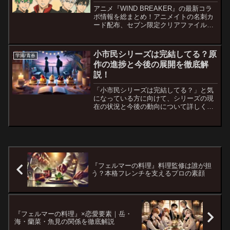
は？
アニメ『WIND BREAKER』の最新コラ
ボ情報を総まとめ！アニメイトの名刺カ
ード配布、セブン限定クリアファイル、
TSUTAYA渋谷のコラボカフェ、スイパラ
の描き下ろしメニューなど、ファン必見
のグッズ＆イベント情報を網羅！
小市民シリーズは完結してる？原
学園/青春
作の進捗と今後の展開を徹底解
説！
「小市民シリーズは完結してる？」と気
になっている方に向けて、シリーズの現
在の状況と今後の動向について詳しく解
説します。2024年に最新刊『冬期限定ボ
ンボンショコラ事件』が発売され、つい
に完結を迎えた〈小市民〉シリーズ。そ
の原作の進捗や、残さ...
『フェルマーの料理』料理監修は誰が担
う？本格フレンチを支えるプロの素顔
『フェルマーの料理』×恋愛要素｜岳・
海・蘭菜・魚見の関係を徹底解説