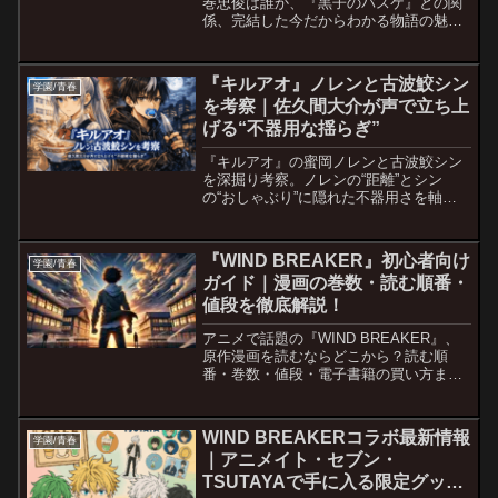
巻忠俊は誰か、『黒子のバスケ』との関
係、完結した今だからわかる物語の魅力
やアニメ版の見どころまで解説。
『キルアオ』ノレンと古波鮫シン
学園/青春
を考察｜佐久間大介が声で立ち上
げる“不器用な揺らぎ”
『キルアオ』の蜜岡ノレンと古波鮫シン
を深掘り考察。ノレンの“距離”とシン
の“おしゃぶり”に隠れた不器用さを軸
に、佐久間大介の芝居が立ち上げる人物
像と物語の切実さを読み解きます。
『WIND BREAKER』初心者向け
学園/青春
ガイド｜漫画の巻数・読む順番・
値段を徹底解説！
アニメで話題の『WIND BREAKER』、
原作漫画を読むならどこから？読む順
番・巻数・値段・電子書籍の買い方まで
初心者向けに解説。
WIND BREAKERコラボ最新情報
学園/青春
｜アニメイト・セブン・
TSUTAYAで手に入る限定グッズ