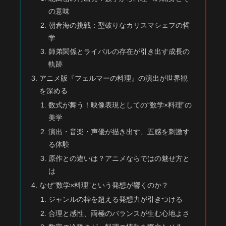
の意味
朝倉海の挑戦：型破りなカリスマシェフの哲
学
師弟関係とライバルの存在が引き出す成長の
軌跡
アニメ版『フェルマーの料理』の演出が世界観
を深める
数式が舞う！映像表現としての“数学×料理”の
美学
演出・音楽・声優が描き出す、五感を刺激す
る体験
原作との違いは？アニメならではの魅せ方と
は
なぜ“数学×料理”という発想が響くのか？
ジャンルの枠を超える発想力が引きつける
合理と感性、両極のバランスが生む心地よさ