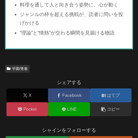
料理を通して人と向き合う姿勢に、心が動く
ジャンルの枠を超える挑戦が、読者に問いを投
げかける
“理論”と“情熱”が交わる瞬間を見届ける物語
学園/青春
シェアする
X
Facebook
はてブ
Pocket
LINE
コピー
シャインをフォローする