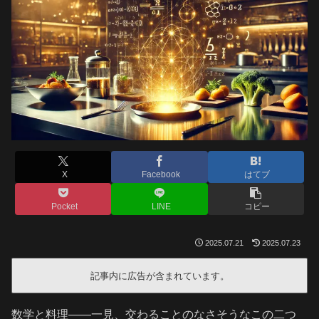
X
Facebook
はてブ
Pocket
LINE
コピー
2025.07.21
2025.07.23
記事内に広告が含まれています。
数学と料理――一見、交わることのなさそうなこの二つ