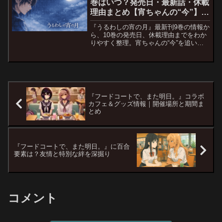
巻はいつ？発売日・最新話・休載
理由まとめ【宵ちゃんの“今”】
【完全ガイド】
『うるわしの宵の月』最新刊9巻の情報か
ら、10巻の発売日、休載理由までをわか
りやすく整理。宵ちゃんの“今”を追いな
がら、連載状況と最新情報をまとめて解
説します。
『フードコートで、また明日。』コラボ
カフェ＆グッズ情報｜開催場所と期間ま
とめ
『フードコートで、また明日。』に百合
要素は？友情と特別な絆を深掘り
コメント