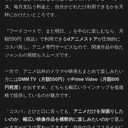
ス
。毎月支払う料金と、自分がどれだけ利用できるかを天
秤にかけたいところです。
『フードコートで、また明日。』を中心に楽しむなら、月
額550円（税込）で利用できる
dアニメストア
が圧倒的に
コスパ良し。アニメ専門サービスなので、関連作品や似た
ジャンルの視聴もスムーズです。
一方で、アニメ以外のドラマや映画もまとめて楽しみたい
方には
DMM TV（月額550円）
や
Prime Video（月額600
円程度）
がおすすめ。どちらも幅広いラインナップを低価
格で提供しているのが魅力です。
「コスパ」とひと口に言っても、
アニメだけを深掘りした
いのか
、
幅広い映像作品を横断的に楽しみたいのか
で選ぶ
べきサービスは変わってきます。自分のライフスタイルに