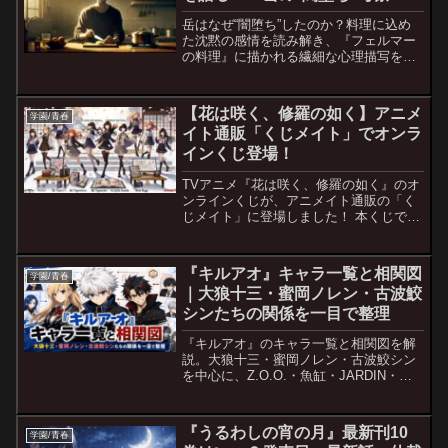
岳はなぜ“闇堕ち”したのか？料理に込め
た沈黙の感情を読み解き、『フェルマー
の料理』に描かれる繊細な心理描写を徹
底考察。
【花は咲く、修羅の如く】アニメ
学園/青春
イト通販「くじメイト」でオンラ
インくじ登場！
TVアニメ『花は咲く、修羅の如く』のオ
ンラインくじが、アニメイト通販の「く
じメイト」に登場しました！ 本くじで
は、描き下ろしイラストを使用した豪華
グッズが手に入るチャンス！B2タペスト
リーやアクリルスタンド、トートバッグ
『キルアオ』キャラ一覧と相関図
学園/青春
など、ファン必見のア...
｜大狼十三・蜜岡ノレン・古波鮫
シンたちの関係を一目で整理
『キルアオ』のキャラ一覧と相関図を解
説。大狼十三・蜜岡ノレン・古波鮫シン
を中心に、Z.O.O.・魚缸・JARDIN・六
花学園の関係を初見向けにわかりやすく
整理します。
『うるわしの宵の月』最新刊10
学園/青春