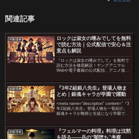
関連記事
ロックは淑女の嗜みでしてを無料
学園/青春
で読む方法｜公式配信で安心＆注
意点も解説
『ロックは淑女の嗜みでして』を無料で
読む方法を徹底解説！ヤングアニマル
Webや電子書籍の公式配信、アニメ放送
との連動情報、注意点もわかりやすく紹
介。
『3年Z組銀八先生』登場人物ま
学園/青春
とめ｜銀魂キャラが学園で躍動
<meta name="description" content="『3
年Z組銀八先生』登場人物を一覧紹介。
銀魂キャラが教師と生徒になり学園で躍
動！声優一覧や相関図、アニメ化情報も
詳しく解説。">
『フェルマーの料理』料理は沈黙
学園/青春
を語る——岳の“闇堕ち”考察