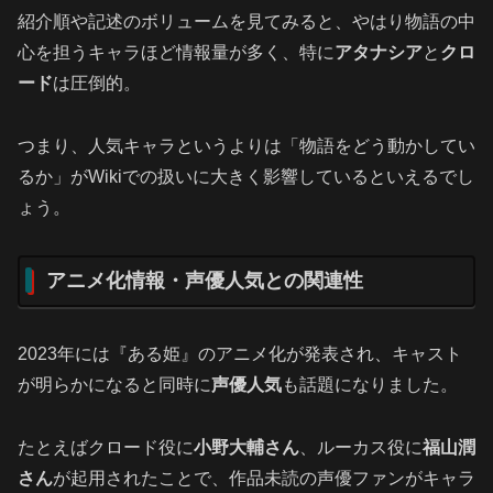
紹介順や記述のボリュームを見てみると、やはり物語の中
心を担うキャラほど情報量が多く、特に
アタナシア
と
クロ
ード
は圧倒的。
つまり、人気キャラというよりは「物語をどう動かしてい
るか」がWikiでの扱いに大きく影響しているといえるでし
ょう。
アニメ化情報・声優人気との関連性
2023年には『ある姫』のアニメ化が発表され、キャスト
が明らかになると同時に
声優人気
も話題になりました。
たとえばクロード役に
小野大輔さん
、ルーカス役に
福山潤
さん
が起用されたことで、作品未読の声優ファンがキャラ