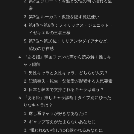
第2位 クロード：冷酷と父性の間で揺れる皇
帝
第3位 ルーカス：孤独を隠す魔法使い
第4位〜第6位：フィリックス・ジェニット・
イゼキエルの三者三様
第7位〜第10位：リリアンやダイアナなど、
脇役の存在感
『ある姫』韓国ファンの声から読み解く推しキ
ャラ傾向
男性キャラと女性キャラ、どちらが人気？
記憶喪失・転生・父娘愛が影響する人気要素
日本と韓国で支持されるキャラは違う？
『ある姫』推しキャラ診断｜タイプ別にぴった
りなキャラは？
癒し系キャラが好きなあなたに
ギャップ萌えがたまらないあなたに
“報われない推し”に心惹かれるあなたに