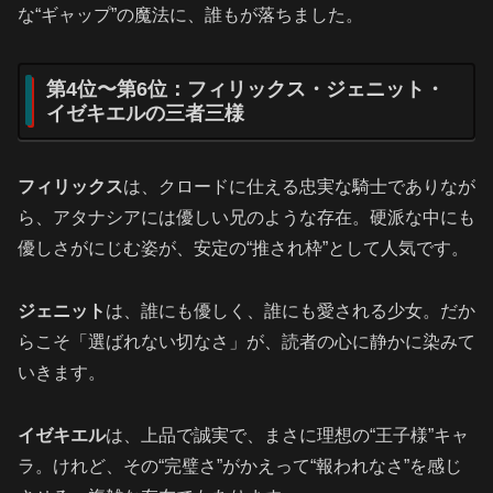
な“ギャップ”の魔法に、誰もが落ちました。
第4位〜第6位：フィリックス・ジェニット・
イゼキエルの三者三様
フィリックス
は、クロードに仕える忠実な騎士でありなが
ら、アタナシアには優しい兄のような存在。硬派な中にも
優しさがにじむ姿が、安定の“推され枠”として人気です。
ジェニット
は、誰にも優しく、誰にも愛される少女。だか
らこそ「選ばれない切なさ」が、読者の心に静かに染みて
いきます。
イゼキエル
は、上品で誠実で、まさに理想の“王子様”キャ
ラ。けれど、その“完璧さ”がかえって“報われなさ”を感じ