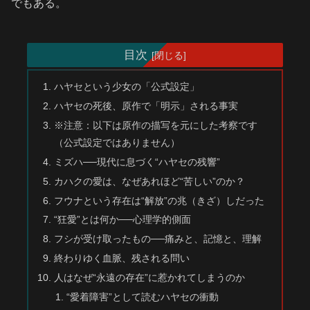
でもある。
目次
ハヤセという少女の「公式設定」
ハヤセの死後、原作で「明示」される事実
※注意：以下は原作の描写を元にした考察です
（公式設定ではありません）
ミズハ──現代に息づく“ハヤセの残響”
カハクの愛は、なぜあれほど“苦しい”のか？
フウナという存在は“解放”の兆（きざ）しだった
“狂愛”とは何か──心理学的側面
フシが受け取ったもの──痛みと、記憶と、理解
終わりゆく血脈、残される問い
人はなぜ“永遠の存在”に惹かれてしまうのか
“愛着障害”として読むハヤセの衝動