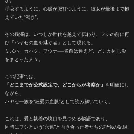
か。
呼吸するように、心臓が脈打つように、彼女が最後まで抱
えていた“渇き”。
その残滓は、いつしか世代を越えて伝わり、フシの前に再
び「ハヤセの血を継ぐ者」として現れる。
ミズハ、カハク、フウナ──名前は違えど、どこか同じ影
をまとった人々。
この記事では、
「どこまでが公式設定で、どこからが考察か」
を明確にし
ながら、
ハヤセ一族を“狂愛の血脈”として読み解いていく。
これは、愛と執着の境目を見つめる物語であり、
同時にフシという“永遠”と向き合った者たちの記憶の記録