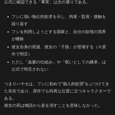
公式に確認できる「事実」は次の通りである。
フシに強い独占的欲求を示し、拘束・監視・接触を
繰り返す
フシを利用しようとする国家と、自分の欲情の境界
が曖昧
彼女自身の死後、彼女の「子孫」が登場する（※原
作で明言）
ただし「血脈の仕組み」や「呪いとしての継承」は
公式で明言されない
つまりハヤセは、フシに初めて“個人的欲望”をぶつけてき
た存在であり、原作でも特異な位置に立つキャラクターで
ある。
彼女の死は物語から姿を消すことを意味しなかった。