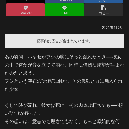
X
Facebook
はてブ
Pocket
LINE
コピー
2025.11.28
記事内に広告が含まれています。
あの瞬間、ハヤセがフシの腕にそっと触れたとき──彼女
の中で何かが音を立てて崩れ、同時に強烈な渇望が生まれ
たのだと思う。
フシという存在の“永遠”に触れ、その孤独と力に魅入られ
た少女。
そして時が流れ、彼女は死に、その肉体は朽ちても──“想
い”だけが残った。
その想いは、意志でも理念でもなく、もっと原始的な何