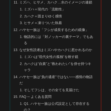
ミズハ、ヒサメ、カハク…水のイメージの連鎖
ミズハ＝現代の「流動性」
カハク＝固まりゆく感情
ヒサメ＝凍りついた執着
ハヤセ一族は「フシが成長するための鏡像」
物語的には「対ノッカーの裏テーマ」でもあ
る
なぜ女性読者はミズハやカハクに惹かれるのか
ミズハは“現代女性の孤独”を映す鏡
カハクは“自責”と“救われたい”を併せ持つキ
ャラ
ハヤセ一族は“負の遺産”ではない──感情の物語
だ
そしてフシは、その全てを見届けた
FAQ ─ よくある質問
Q1. ハヤセ一族は公式設定として存在する
の？