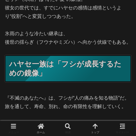
彼女の世代では、すでにハヤセの感情は感情というよ
り“役割”へと変質しつつあった。
氷雨のような冷たい継承は、
後世の揺らぎ（フウナやミズハ）へ向かう伏線でもある。
ハヤセ一族は「フシが成長するた
めの鏡像」
『不滅のあなたへ』は、フシが“人の痛みを知る物語”だ。
旅を通して、寿命、別れ、命の有限性を理解していく。
しかし、ハヤセ一族だけは異質だ。
なぜなら、彼らは“死んでも終わらない”からだ。
メニュー
ホーム
検索
トップ
サイドバー