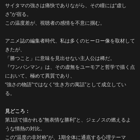
サイタマの強さは痛快でありながら、その瞳には“虚し
さ”が宿る。
この温度差が、視聴者の感情を不意に掴む。
アニメ誌の編集者時代、私は多くのヒーロー像を取材して
きたが、
「勝つこと」に意味を見出せない主人公は稀だ。
『ワンパンマン』は、その虚無をユーモアと哲学で描く点
において、極めて異質であり、
“強さの物語”ではなく“生き方の寓話”として成立してい
る。
見どころ：
第1話で描かれる“無表情な勝利”と、ジェノスの燃えるよ
うな情熱の対比。
この“温度の非対称”が、1期全体に通底する心理テーマ