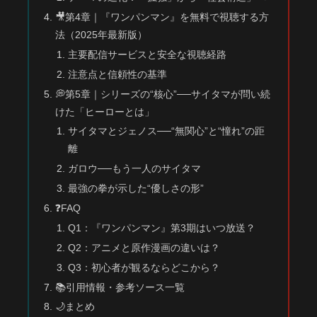
🎥第4章｜『ワンパンマン』を無料で視聴する方
法（2025年最新版）
主要配信サービスと安全な視聴経路
注意点と信頼性の基準
💭第5章｜シリーズの“核心”──サイタマが問い続
けた「ヒーローとは」
サイタマとジェノス──“無関心”と“憧れ”の距
離
ガロウ──もう一人のサイタマ
最強の拳が示した“優しさの形”
❓FAQ
Q1：『ワンパンマン』第3期はいつ放送？
Q2：アニメと原作漫画の違いは？
Q3：初心者が観るならどこから？
📚引用情報・参考ソース一覧
🌙まとめ