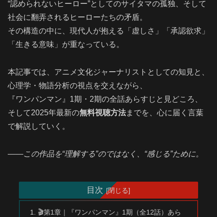
“認められないヒーロー”としてのサイタマの孤独、そして
社会に翻弄されるヒーローたちの矛盾。
その構造の中に、現代人が抱える「虚しさ」「承認欲求」
「生きる意味」が重なっている。
本記事では、アニメ文化ジャーナリストとしての知見と、
心理学・物語分析の視点を交えながら、
『ワンパンマン』1期・2期の全話あらすじと見どころ、
そして2025年最新の
無料視聴方法
までを、心に届く言葉
で解説していく。
――この作品を“理解する”のではなく、“感じる”ために。
目次
🎬第1章｜『ワンパンマン』1期（全12話）あら