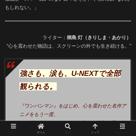
もしれない。」
ライター：
桐島 灯（きりしま・あかり）
“心を震わせた物語は、スクリーンの外でも生き続ける。”
強さも、涙も、U-NEXTで全部
観られる。
『ワンパンマン』をはじめ、心を震わせた名作ア
ニメをもう一度。
31日間無料トライアルで、“感じる時間”を手に入
れよう。
メニュー
ホーム
検索
トップ
サイドバー