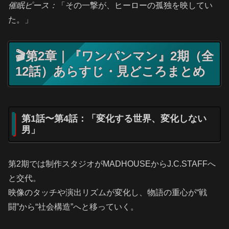
催眠ピース：
「その一撃が、ヒーローの孤独を映してい
た。」
🎬第2章｜『ワンパンマン』2期（全
12話）あらすじ・見どころまとめ
第1話〜第4話：「変化する世界、変化しない
男」
第2期では制作スタジオがMADHOUSEからJ.C.STAFFへ
と交代。
映像のタッチや演出リズムが変化し、物語の重心が“戦
闘”から“社会構造”へと移っていく。