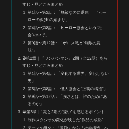
すじ・見どころまとめ
第1話〜第3話：「無敵なのに退屈――“ヒー
ローの孤独”の始まり」
第4話〜第8話：「ヒーロー協会という“社
会”の中で」
第9話〜第12話：「ボロス戦と“無敵の意
味”」
🎬第2章｜『ワンパンマン』2期（全12話）あら
すじ・見どころまとめ
第1話〜第4話：「変化する世界、変化しない
男」
第5話〜第8話：「怪人協会と“正義の構造”」
第9話〜第12話：「強さとは、誰のためにあ
るのか」
🧩第3章｜1期と2期の“違い”を感じるポイント
制作スタジオの変化が映した“作品の成熟”
テーマの進化：「孤独」から「社会構造」へ