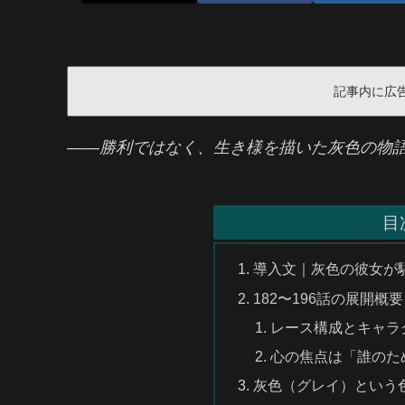
記事内に広
――勝利ではなく、生き様を描いた灰色の物
目
導入文｜灰色の彼女が
182〜196話の展開概
レース構成とキャラ
心の焦点は「誰のた
灰色（グレイ）という色