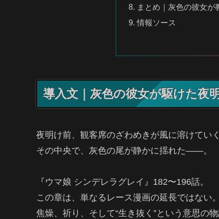
まとめ｜灰色の彼女が
情報ソース
導入文｜灰色の彼女が駆けた夜
夜明け前、観客席のざわめきが風に溶けてい
その中央で、灰色の尾が静かに揺れた――。
『ウマ娘 シンデレラグレイ』182〜196話。
この章は、単なるレース漫画の延長ではない
焦燥、祈り、そして“生き抜く”という意思の