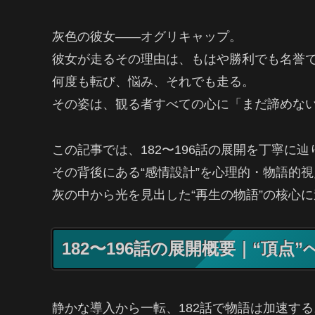
灰色の彼女――オグリキャップ。
彼女が走るその理由は、もはや勝利でも名誉
何度も転び、悩み、それでも走る。
その姿は、観る者すべての心に「まだ諦めな
この記事では、182〜196話の展開を丁寧に
その背後にある“感情設計”を心理的・物語的
灰の中から光を見出した“再生の物語”の核心
182〜196話の展開概要｜“頂点
静かな導入から一転、182話で物語は加速する