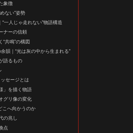
た象徴
めない”姿勢
“一人じゃ走れない”物語構造
ーナーの信頼
“共鳴”の構図
の余韻｜“光は灰の中から生まれる”
が語るもの
ル
メッセージとは
様」を描く物語
オグリ像の変化
どこへ向かうのか
代の兆し
換点