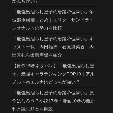
かんちがい」
『最強出涸らし皇子の暗躍帝位争い』帝
位継承候補まとめ｜エリク・ザンドラ・
レオナルトの勢力を比較
『最強出涸らし皇子の暗躍帝位争い』キ
ャスト一覧｜内田雄馬・石見舞菜香・内
田真礼ら出演声優を紹介
【原作15巻ネタバレ】『最強出涸らし皇
子』最強キャラランキングTOP10｜アル
ノルトvsエルナはどっちが強い？
『最強出涸らし皇子の暗躍帝位争い』原
作はなろう？小説17巻・漫画10巻の最新
刊と読む順番を解説