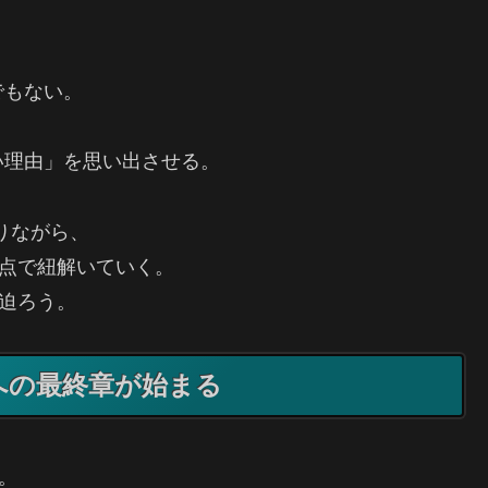
でもない。
い理由」を思い出させる。
辿りながら、
視点で紐解いていく。
に迫ろう。
”への最終章が始まる
。