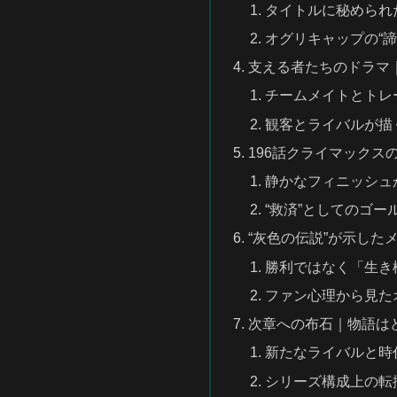
タイトルに秘められ
オグリキャップの“諦
支える者たちのドラマ｜
チームメイトとトレ
観客とライバルが描く
196話クライマックス
静かなフィニッシュ
“救済”としてのゴー
“灰色の伝説”が示した
勝利ではなく「生き
ファン心理から見た
次章への布石｜物語は
新たなライバルと時
シリーズ構成上の転