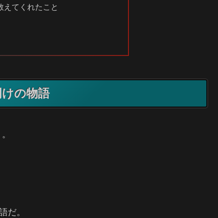
教えてくれたこと
明けの物語
く。
。
物語だ。