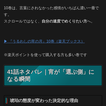
10巻は、言葉にされなかった感情がいちばん濃い一冊で
す。
スクロールではなく、
自分の速度でめくりたい方
へ。
▶︎ 『うるわしの宵の月』10巻（楽天ブックス）
※楽天ポイントを使って購入する方も多い巻です
41話ネタバレ｜宵が「選ぶ側」に
なる瞬間
琥珀の態度が変わった決定的な理由