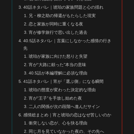
40話ネタバレ｜琥珀の家族問題と心の揺れ
兄・柳之助の帰還がもたらした現実
恋と家族が同時に重くなる夜
宵が修学旅行で思い出した過去
40.5話ネタバレ｜言葉にしなかった感情の行き
先
琥珀が家族に向けた怒りと失望
宵が“大路に頼った”本当の意味
40.5話が本編理解に必須な理由
41話ネタバレ｜宵が「選ぶ側」になる瞬間
琥珀の態度が変わった決定的な理由
宵が“王子”を手放し始めた夜
二人の関係が次の段階へ進んだサイン
感情総まとめ｜宵と琥珀の恋はなぜ苦しいのか
衝突しない恋が、心を抉る理由
同じ月を見ていなかった夜の、その先へ