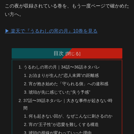
この夜が収録されている巻を、もう一度ページで確かめた
い方へ。
▶︎ 楽天で『うるわしの宵の月』10巻を見る
目次
うるわしの宵の月｜34話〜36話ネタバレ
お泊まりが生んだ“恋人未満”の距離感
宵が抱き始めた「守られる側」への違和感
琥珀が先に感じていた“失う予感”
37話〜39話ネタバレ｜大きな事件が起きない時
間
何も起きない回が、なぜこんなに刺さるのか
宵の“王子性”が恋愛を難しくする構造
琥珀の視線が変わっていった理由