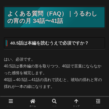
よくある質問（FAQ）｜うるわし
の宵の月 34話〜41話
40.5話は本編を読むうえで必須ですか？
はい、必須です。
40.5話は番外編の形を取りつつ、40話で言葉にならなか
った感情を補完します。
40話→40.5話→41話の流れで読むと、琥珀の揺れと宵の
揺れが一本の線になります。
宵は大路に気持ちが戻ったのでしょうか？
メニュー
ホーム
検索
トップ
サイドバー