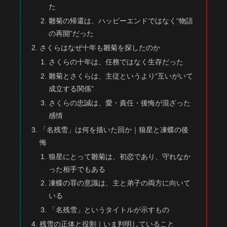
た
雛菊の帰還は、ハッピーエンドではなく“物語
の再開”だった
さくらはなぜ十年も雛菊を探したのか
さくらの十年は、任務ではなく生存だった
雛菊とさくらは、主従というより“互いがいて
成立する関係”
さくらの忠誠は、愛・責任・後悔が混ざった
感情
「名残雪」は何を描いた回か｜狼星と凍蝶の後
悔
狼星にとって雛菊は、初恋であり、守れなか
った相手でもある
凍蝶の罪の意識は、主と弟子の両方に向いて
いる
「名残雪」というタイトルが示すもの
残雪の正体と役割｜いま判明していること