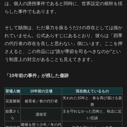
は、個人の誘拐事件であると同時に、世界設定の根幹を揺
らした事件でもあります。
そして賊側は、ただ暴力を振るうだけの存在としては描か
れていません。公式あらすじにあるとおり、彼らは「四季
の代行者の存在を良しと思わない」側にいます。ここを押
さえると、この作品には“誰が季節を司るべきなのか”とい
う制度上の対立があることも見えてきます。
「10年前の事件」が残した傷跡
登場人物
10年前の立場
現在抱えているもの
失われた10年と、春を再び届ける責
花葉雛菊
被害者／春の代行者
務
姫鷹さく
主を守れなかった恐怖と、執念に近
護衛官
ら
い忠誠
雛菊を想う少年／冬の代