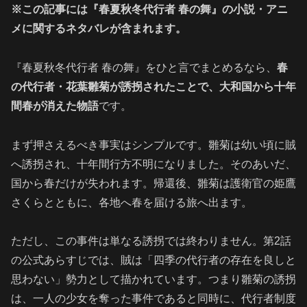
※この記事には『春夏秋冬代行者 春の舞』の小説・アニ
メに関するネタバレが含まれます。
『春夏秋冬代行者 春の舞』をひと言でまとめるなら、
春
の代行者・花葉雛菊が誘拐されたことで、大和国から十年
間春が消えた物語
です。
まず押さえるべき事実はシンプルです。雛菊は幼い頃に賊
へ誘拐され、十年間行方不明になりました。そのあいだ、
国から春だけが失われます。帰還後、雛菊は護衛官の姫鷹
さくらとともに、各地へ春を届ける旅へ出ます。
ただし、この事件は単なる誘拐では終わりません。第2話
の公式あらすじでは、賊は「四季の代行者の存在を良しと
思わない」勢力として描かれています。つまり雛菊の誘拐
は、一人の少女を奪った事件であると同時に、代行者制度