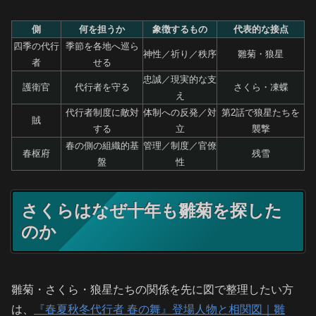
側
何を担うか
象徴するもの
代表的な接点
四季の代行
季節を各地へ巡ら
神性／祈り／秩序
雛菊・狼星
者
せる
忠誠／現実的な支
護衛官
代行者を守る
さくら・凍蝶
え
代行者制度に敵対
体制への反発／対
第2話で狼星たちを
賊
する
立
襲撃
春の側の組織的基
管理／制度／官僚
春枢府
残雪
盤
性
さくらはなぜ十年も雛菊を探した
のか
雛菊・さくら・狼星たちの関係を先に図で整理したい方
は、
『春夏秋冬代行者 春の舞』登場人物と相関図｜雛