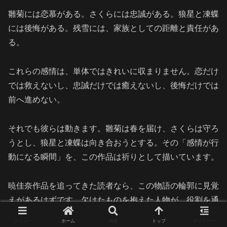
雛菊には恋慕がある。さくらには忠誠がある。狼星と凍蝶
には後悔がある。残雪には、家族としての距離と責任があ
る。
これらの感情は、単体ではきれいに収まりません。恋だけ
では救えないし、忠誠だけでは癒えないし、後悔だけでは
前へ進めない。
それでも彼らは動きます。雛菊は春を届け、さくらは守ろ
うとし、狼星と凍蝶は向き合おうとする。その「感情が行
動になる瞬間」を、この作品は祈りとして描いています。
暁佳奈作品を追ってきた読者なら、この物語の輪郭に見覚
えがあるはずです。欠けたものを抱えた人物が、役割を通
じてもう一度世界と繋がり直していくこと。『春夏秋冬代
メニュー
ホーム
検索
トップ
サイドバー