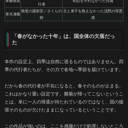
寒椿狼星
初恋を守れなかった自責
行者
狼星の護衛官／さくらの
主と弟子を救えなかった沈黙の罪悪
寒月凍蝶
師
感
「春がなかった十年」は、国全体の欠落だっ
た
本作の設定上、四季は自然に巡るものではありません。四
季の代行者たちが、その力で各地へ季節を届けています。
だから春の代行者が不在になると、春そのものが止まる。
これはかなり重い設定です。雛菊が帰ってこないというこ
とは、単に一人の帰還が待たれているのではなく、国の循
環そのものが欠けたままになっているということです。
この作品が強いのは、ここを感傷だけで処理しないところ