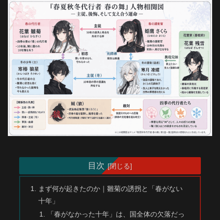
目次
まず何が起きたのか｜雛菊の誘拐と「春がない
十年」
「春がなかった十年」は、国全体の欠落だっ