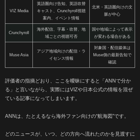
英語圏向け告知、英語吹替
北米・英語圏向けの文
VIZ Media
キャスト、Crunchyroll視聴
脈が中心
案内、イベント情報
海外配信、字幕・吹替、地
国や地域によって表示
Crunchyroll
域ごとの視聴可否
が変わる場合がある
対象国・配信媒体は
アジア地域向けの配信・ラ
Muse Asia
Muse側の最新告知で
イセンス情報
確認
評価者の指摘どおり、ここを曖昧にすると「ANNで分か
る」と言いながら、実際にはVIZや日本公式の情報を混ぜ
ている記事になってしまいます。
ANNは、たとえるなら海外ファン向けの“航海図”です。
どのニュースが、いつ、どの方向へ流れたのかを見渡すに