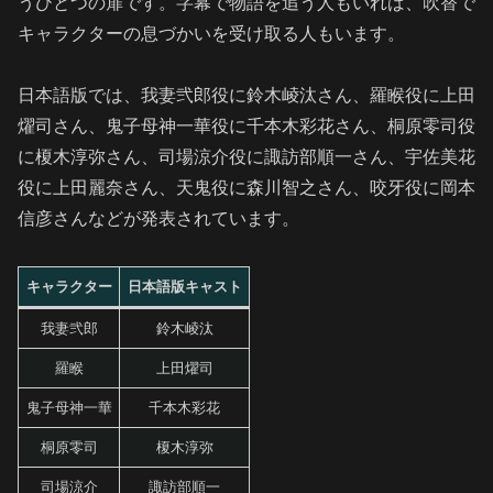
うひとつの扉です。字幕で物語を追う人もいれば、吹替で
キャラクターの息づかいを受け取る人もいます。
日本語版では、我妻弐郎役に鈴木崚汰さん、羅睺役に上田
燿司さん、鬼子母神一華役に千本木彩花さん、桐原零司役
に榎木淳弥さん、司場涼介役に諏訪部順一さん、宇佐美花
役に上田麗奈さん、天鬼役に森川智之さん、咬牙役に岡本
信彦さんなどが発表されています。
キャラクター
日本語版キャスト
我妻弐郎
鈴木崚汰
羅睺
上田燿司
鬼子母神一華
千本木彩花
桐原零司
榎木淳弥
司場涼介
諏訪部順一