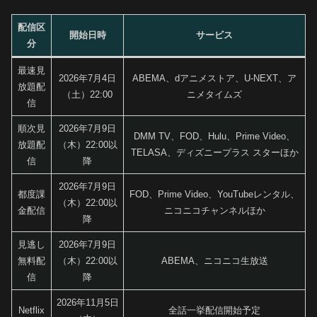
配信区
開始日時
サービス
分
最速見
2026年7月4日
ABEMA、dアニメストア、U-NEXT、ア
放題配
（土）22:00
ニメタイムズ
信
順次見
2026年7月9日
DMM TV、FOD、Hulu、Prime Video、
放題配
（木）22:00以
TELASA、ディズニープラス スターほか
信
降
2026年7月9日
都度課
FOD、Prime Video、YouTubeレンタル、
（木）22:00以
金配信
ニコニコチャンネルほか
降
見逃し
2026年7月9日
無料配
（木）22:00以
ABEMA、ニコニコ生放送
信
降
2026年11月5日
Netflix
全話一挙配信開始予定