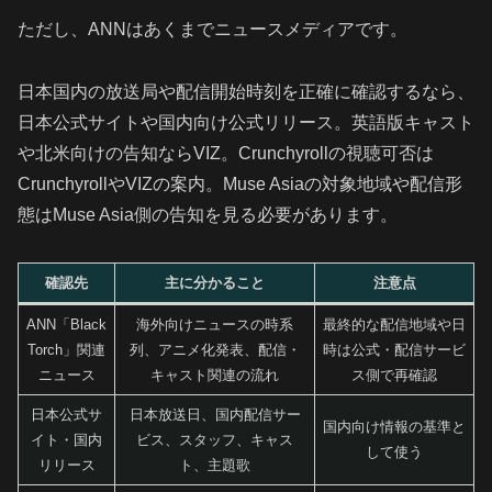
ただし、ANNはあくまでニュースメディアです。
日本国内の放送局や配信開始時刻を正確に確認するなら、
日本公式サイトや国内向け公式リリース。英語版キャスト
や北米向けの告知ならVIZ。Crunchyrollの視聴可否は
CrunchyrollやVIZの案内。Muse Asiaの対象地域や配信形
態はMuse Asia側の告知を見る必要があります。
確認先
主に分かること
注意点
ANN「Black
海外向けニュースの時系
最終的な配信地域や日
Torch」関連
列、アニメ化発表、配信・
時は公式・配信サービ
ニュース
キャスト関連の流れ
ス側で再確認
日本公式サ
日本放送日、国内配信サー
国内向け情報の基準と
イト・国内
ビス、スタッフ、キャス
して使う
リリース
ト、主題歌