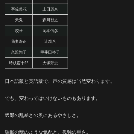
宇佐美花
上田麗奈
天鬼
森川智之
咬牙
岡本信彦
我妻寿正
辻親八
久澄陶子
甲斐田裕子
時枝蛮十郎
大塚芳忠
日本語版と英語版で、声の質感は当然変わります。
でも、変わってはいけないものもあります。
弐郎の乱暴さの奥にあるやさしさ。
羅睺の獣のような気配と、孤独の重さ。