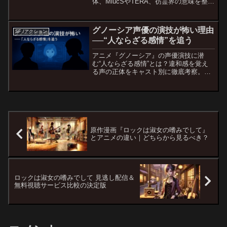
体、MiucSやTERA、彷霊界の意味を整理
しながら、“歌えない世界”の核心を初心
者にもわかりやすく解説します。
グノーシア声優の演技が怖い理由
SF /アクション
──“人ならざる感情”を追う
アニメ『グノーシア』の声優演技に潜
む“人ならざる感情”とは？違和感を覚え
る声の正体をキャスト別に徹底考察。視
聴体験が変わる演技分析。
原作漫画『ロックは淑女の嗜みでして』
とアニメの違い｜どちらから見るべき？
ロックは淑女の嗜みでして 見逃し配信＆
無料視聴サービス比較の決定版