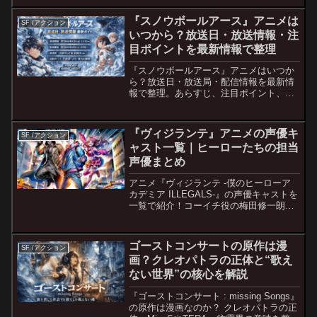
『スノウボールアース』アニメは
SF /アクション
いつから？放送日・放送情報・注
目ポイントを最新情報で整理
『スノウボールアース』アニメはいつか
ら？放送日・放送局・配信情報を最新情
報で整理。あらすじ、注目ポイント、メ
カ・CG・主題歌の見どころ、放送直前の
話題までわかりやすく解説します。
『ヴィジランテ』アニメの声優キ
SF /アクション
ャスト一覧｜ヒーローたちの担当
声優まとめ
アニメ『ヴィジランテ -僕のヒーローア
カデミア ILLEGALS-』の声優キャストを
一覧で紹介！コーイチ役の梅田修一朗さ
んをはじめ、長谷川育美さん、間宮康弘
さんなど豪華声優陣が集結。オールマイ
トやイレイザーヘッドなど本編キャラの
ゴーストコンサートの原作は漫
SF /アクション
再登場にも注目！
画？クレオパトラの正体と“歌え
ない世界”の核心を解説
『ゴーストコンサート : missing Songs』
の原作は漫画なのか？ クレオパトラの正