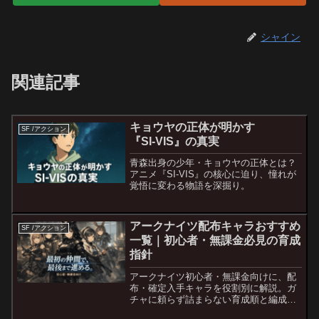
シャイン
関連記事
キョウヤの正体が明かす
SF /アクション
『SI‑VIS』の真実
青森出身の少年・キョウヤの正体とは？
アニメ『SI‑VIS』の核心に迫り、憧れが
覚悟に変わる物語を深掘り。
アークナイツ配布キャラおすすめ
SF /アクション
一覧｜初心者・無課金必見の育成
指針
アークナイツ初心者・無課金向けに、配
布・確定入手キャラを役割別に解説。ガ
チャに頼らず詰まらない育成順と編成の
考え方が分かる完全ガイド。