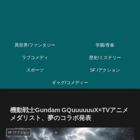
異世界/ファンタジー
学園/青春
ラブコメディ
歴史/ミステリー
スポーツ
SF /アクション
ギャグ/コメディー
機動戦士Gundam GQuuuuuuX×TVアニメ
メダリスト、夢のコラボ発表
SF /アクション