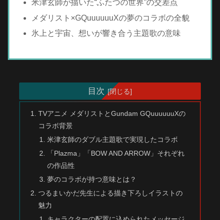
米津玄師が描いた“ふたつの世界”の交差点
メダリスト×GQuuuuuuXの夢のコラボの全貌
氷上と宇宙、想いが響き合う主題歌の意味
目次
TVアニメ メダリストとGundam GQuuuuuuXの
コラボ背景
米津玄師のダブル主題歌で実現したコラボ
「Plazma」「BOW AND ARROW」それぞれ
の作品性
夢のコラボが持つ意味とは？
つるまいかだ先生による描き下ろしイラストの
魅力
キャラクターの配置に込められたメッセージ