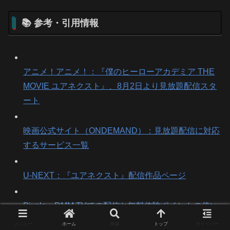
📚 参考・引用情報
アニメ！アニメ！：『僕のヒーローアカデミア THE
MOVIE ユアネクスト』、8月2日より見放題配信スタ
ート
映画公式サイト（ONDEMAND）：見放題配信に対応
するサービス一覧
U-NEXT：『ユアネクスト』配信作品ページ
Pixela：DMM TVでの配信と無料体験ポイントの使い
方
メニュー
ホーム
検索
トップ
サイドバー