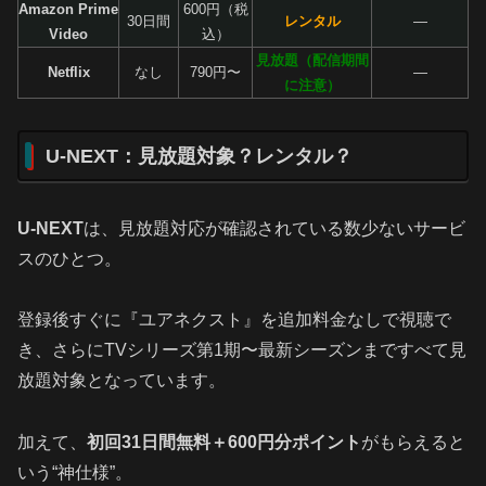
Amazon Prime
600円（税
30日間
レンタル
―
Video
込）
見放題（配信期間
Netflix
なし
790円〜
―
に注意）
U‑NEXT：見放題対象？レンタル？
U‑NEXT
は、見放題対応が確認されている数少ないサービ
スのひとつ。
登録後すぐに『ユアネクスト』を追加料金なしで視聴で
き、さらにTVシリーズ第1期〜最新シーズンまですべて見
放題対象となっています。
加えて、
初回31日間無料＋600円分ポイント
がもらえると
いう“神仕様”。