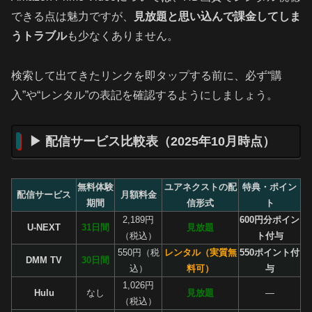
できる点は魅力ですが、
見放題と思い込んで課金してしま
うトラブル
も少なくありません。
検索して出てきたリンクを即タップする前に、必ず“購
入”や“レンタル”の表記を確認するようにしましょう。
▶ 配信サービス比較表（2025年10月時点）
無料体験
ユアネクストの配
特典・ポイン
配信サービス
月額料金
期間
信形式
ト
2,189円
600円分ポイン
U-NEXT
31日間
見放題
（税込）
ト付与
550円（税
レンタル（実質無
550ポイント付
DMM TV
30日間
込）
料可）
与
1,026円
Hulu
なし
見放題
―
（税込）