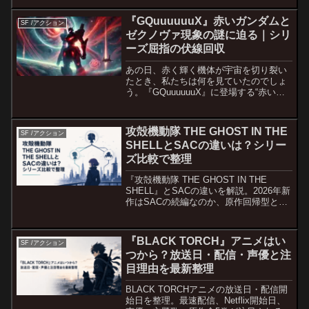
考察します。
『GQuuuuuuX』赤いガンダムと
SF /アクション
ゼクノヴァ現象の謎に迫る｜シリ
ーズ屈指の伏線回収
あの日、赤く輝く機体が宇宙を切り裂い
たとき、私たちは何を見ていたのでしょ
う。『GQuuuuuuX』に登場する“赤いガ
ンダム”と、全てを飲み込むように出現し
た“ゼクノヴァ現象”。一見するとSFらし
い大胆なギミックですが、その裏には、
攻殻機動隊 THE GHOST IN THE
SF /アクション
シリーズに...
SHELLとSACの違いは？シリー
ズ比較で整理
『攻殻機動隊 THE GHOST IN THE
SHELL』とSACの違いを解説。2026年新
作はSACの続編なのか、原作回帰型と社
会派TVシリーズの違い、初心者におすす
めの視聴順まで整理します。
『BLACK TORCH』アニメはい
SF /アクション
つから？放送日・配信・声優と注
目理由を最新整理
BLACK TORCHアニメの放送日・配信開
始日を整理。最速配信、Netflix開始日、