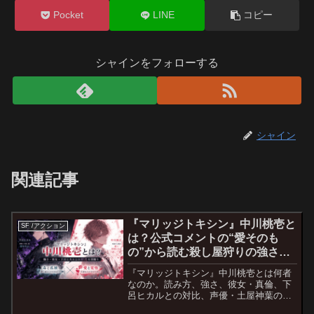
Pocket
LINE
コピー
シャインをフォローする
シャイン
関連記事
『マリッジトキシン』中川桃壱と
SF /アクション
は？公式コメントの“愛そのも
の”から読む殺し屋狩りの強さ・
彼女・声優まで深掘り考察
『マリッジトキシン』中川桃壱とは何者
なのか。読み方、強さ、彼女・真倫、下
呂ヒカルとの対比、声優・土屋神葉の公
式コメントまで、愛と毒の視点で深掘り