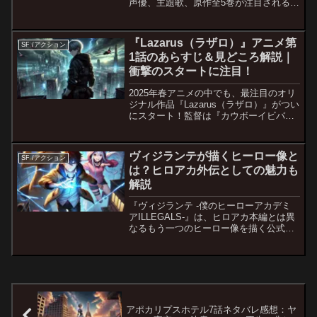
声優、主題歌、原作全5巻が注目される理
由まで解説します。
『Lazarus（ラザロ）』アニメ第
SF /アクション
1話のあらすじ＆見どころ解説｜
衝撃のスタートに注目！
2025年春アニメの中でも、最注目のオリ
ジナル作品『Lazarus（ラザロ）』がつい
にスタート！監督は『カウボーイビバッ
プ』の渡辺信一郎、制作はMAPPA、音楽
にはKamasi Washingtonら世界的アーテ
ィストが参加するなど、放送前...
ヴィジランテが描くヒーロー像と
SF /アクション
は？ヒロアカ外伝としての魅力も
解説
『ヴィジランテ -僕のヒーローアカデミ
アILLEGALS-』は、ヒロアカ本編とは異
なるもう一つのヒーロー像を描く公式外
伝。非合法ヒーローたちの信念、キャラ
クターの成長、そしてアニメ化による魅
力を徹底解説します。
アポカリプスホテル7話ネタバレ感想：ヤ